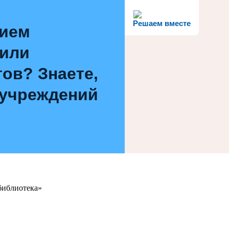
Решаем вместе
нием
 или
ов? Знаете,
 учреждений
библиотека»