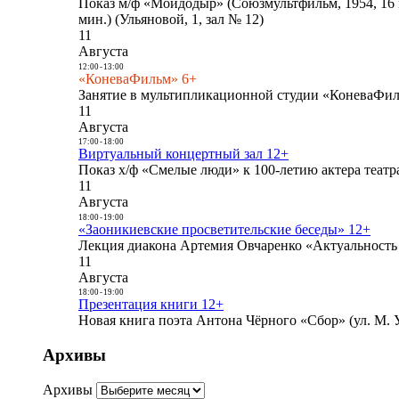
Показ м/ф «Мойдодыр» (Союзмультфильм, 1954, 16 
мин.) (Ульяновой, 1, зал № 12)
11
Августа
12:00
-
13:00
«КоневаФильм» 6+
Занятие в мультипликационной студии «КоневаФиль
11
Августа
17:00
-
18:00
Виртуальный концертный зал 12+
Показ х/ф «Смелые люди» к 100-летию актера театра
11
Августа
18:00
-
19:00
«Заоникиевские просветительские беседы» 12+
Лекция диакона Артемия Овчаренко «Актуальность 
11
Августа
18:00
-
19:00
Презентация книги 12+
Новая книга поэта Антона Чёрного «Сбор» (ул. М. У
Архивы
Архивы