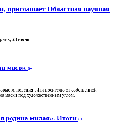
и, приглашает Областная научная
орник,
23 июня
.
ка масок
6+
оторые мгновения уйти носителю от собственной
на маски под художественным углом.
я родина милая». Итоги
6+