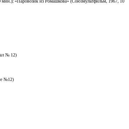
 мин.); «Паровозик из Ромашкова» (Союзмультфильм, 1967, 10
зал № 12)
ле №12)