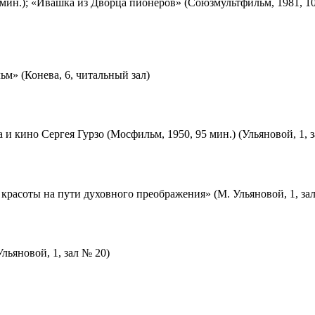
мин.); «Ивашка из Дворца пионеров» (Союзмультфильм, 1981, 10
м» (Конева, 6, читальный зал)
 и кино Сергея Гурзо (Мосфильм, 1950, 95 мин.) (Ульяновой, 1, 
красоты на пути духовного преображения» (М. Ульяновой, 1, за
льяновой, 1, зал № 20)