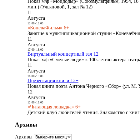
Показ м/ф «Мойдодыр» (Союзмультфильм, 1954, 16 
мин.) (Ульяновой, 1, зал № 12)
11
Августа
12:00
-
13:00
«КоневаФильм» 6+
Занятие в мультипликационной студии «КоневаФиль
11
Августа
17:00
-
18:00
Виртуальный концертный зал 12+
Показ х/ф «Смелые люди» к 100-летию актера театра
11
Августа
18:00
-
19:00
Презентация книги 12+
Новая книга поэта Антона Чёрного «Сбор» (ул. М. У
12
Августа
12:00
-
13:00
«Читающая лошадка» 6+
Детский клуб любителей чтения. Знакомство с книг
Архивы
Архивы