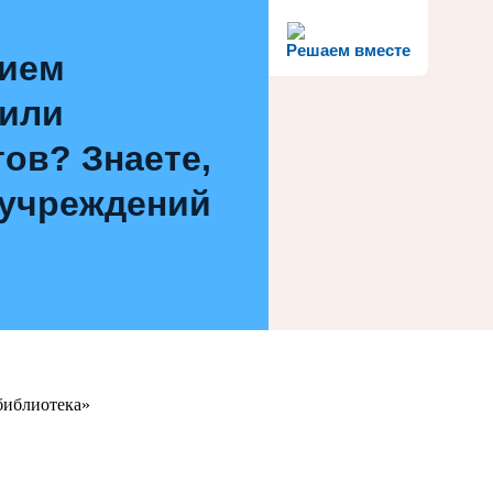
Решаем вместе
нием
 или
ов? Знаете,
 учреждений
библиотека»