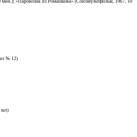
 мин.); «Паровозик из Ромашкова» (Союзмультфильм, 1967, 10
зал № 12)
зал)