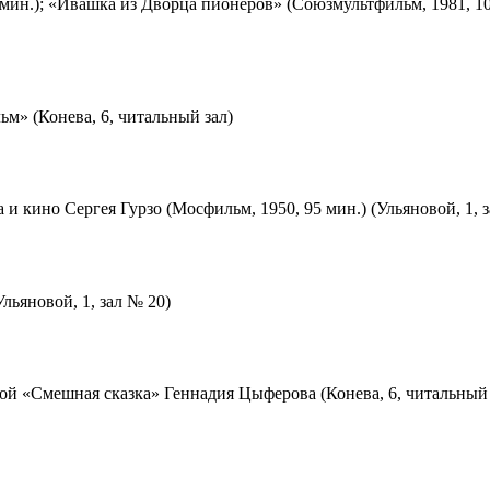
мин.); «Ивашка из Дворца пионеров» (Союзмультфильм, 1981, 10
м» (Конева, 6, читальный зал)
 и кино Сергея Гурзо (Мосфильм, 1950, 95 мин.) (Ульяновой, 1, 
льяновой, 1, зал № 20)
ой «Смешная сказка» Геннадия Цыферова (Конева, 6, читальный 