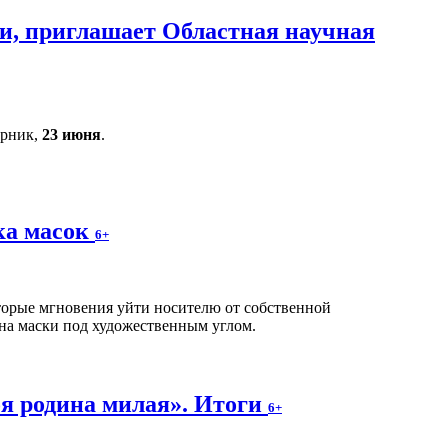
и, приглашает Областная научная
орник,
23 июня
.
ка масок
6+
оторые мгновения уйти носителю от собственной
на маски под художественным углом.
я родина милая». Итоги
6+