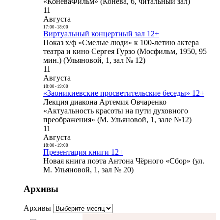
«КоневаФильм» (Конева, 6, читальный зал)
11
Августа
17:00
-
18:00
Виртуальный концертный зал 12+
Показ х/ф «Смелые люди» к 100-летию актера
театра и кино Сергея Гурзо (Мосфильм, 1950, 95
мин.) (Ульяновой, 1, зал № 12)
11
Августа
18:00
-
19:00
«Заоникиевские просветительские беседы» 12+
Лекция диакона Артемия Овчаренко
«Актуальность красоты на пути духовного
преображения» (М. Ульяновой, 1, зале №12)
11
Августа
18:00
-
19:00
Презентация книги 12+
Новая книга поэта Антона Чёрного «Сбор» (ул.
М. Ульяновой, 1, зал № 20)
Архивы
Архивы