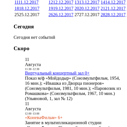
11
11.12.2017
12
12.12.2017
13
13.12.2017
14
14.12.2017
18
18.12.2017
19
19.12.2017
20
20.12.2017
21
21.12.2017
25
25.12.2017
26
26.12.2017
27
27.12.2017
28
28.12.2017
Сегодня
Сегодня нет событий
Скоро
11
Августа
11:30
-
12:30
Виртуальный концертный зал 0+
Показ м/ф «Мойдодыр» (Союзмультфильм, 1954,
16 мин.); «Ивашка из Дворца пионеров»
(Союзмультфильм, 1981, 10 мин.); «Паровозик из
Ромашкова» (Союзмультфильм, 1967, 10 мин.)
(Ульяновой, 1, зал № 12)
11
Августа
12:00
-
13:00
«КоневаФильм» 6+
Занятие в мультипликационной студии