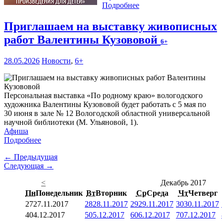
Подробнее
Приглашаем на выставку живописных
работ Валентины Кузововой
6+
28.05.2026
Новости
,
6+
Персональная выставка «По родному краю» вологодского
художника Валентины Кузововой будет работать с 5 мая по
30 июня в зале № 12 Вологодской областной универсальной
научной библиотеки (М. Ульяновой, 1).
Афиша
Подробнее
← Предыдущая
Следующая →
<
Декабрь 2017
Пн
Понедельник
Вт
Вторник
Ср
Среда
Чт
Четверг
27
27.11.2017
28
28.11.2017
29
29.11.2017
30
30.11.2017
4
04.12.2017
5
05.12.2017
6
06.12.2017
7
07.12.2017