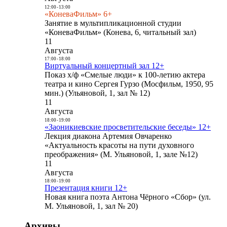
12:00
-
13:00
«КоневаФильм» 6+
Занятие в мультипликационной студии
«КоневаФильм» (Конева, 6, читальный зал)
11
Августа
17:00
-
18:00
Виртуальный концертный зал 12+
Показ х/ф «Смелые люди» к 100-летию актера
театра и кино Сергея Гурзо (Мосфильм, 1950, 95
мин.) (Ульяновой, 1, зал № 12)
11
Августа
18:00
-
19:00
«Заоникиевские просветительские беседы» 12+
Лекция диакона Артемия Овчаренко
«Актуальность красоты на пути духовного
преображения» (М. Ульяновой, 1, зале №12)
11
Августа
18:00
-
19:00
Презентация книги 12+
Новая книга поэта Антона Чёрного «Сбор» (ул.
М. Ульяновой, 1, зал № 20)
Архивы