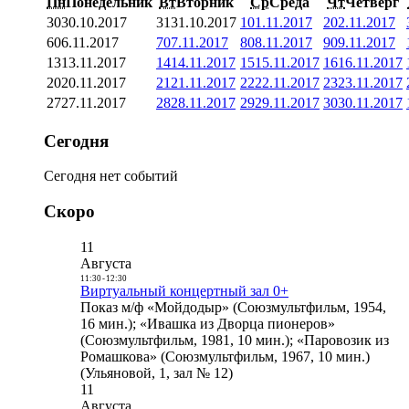
Пн
Понедельник
Вт
Вторник
Ср
Среда
Чт
Четверг
30
30.10.2017
31
31.10.2017
1
01.11.2017
2
02.11.2017
6
06.11.2017
7
07.11.2017
8
08.11.2017
9
09.11.2017
13
13.11.2017
14
14.11.2017
15
15.11.2017
16
16.11.2017
20
20.11.2017
21
21.11.2017
22
22.11.2017
23
23.11.2017
27
27.11.2017
28
28.11.2017
29
29.11.2017
30
30.11.2017
Сегодня
Сегодня нет событий
Скоро
11
Августа
11:30
-
12:30
Виртуальный концертный зал 0+
Показ м/ф «Мойдодыр» (Союзмультфильм, 1954,
16 мин.); «Ивашка из Дворца пионеров»
(Союзмультфильм, 1981, 10 мин.); «Паровозик из
Ромашкова» (Союзмультфильм, 1967, 10 мин.)
(Ульяновой, 1, зал № 12)
11
Августа