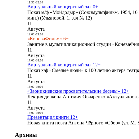
11:30
-
12:30
Виртуальный концертный зал 0+
Показ м/ф «Мойдодыр» (Союзмультфильм, 1954, 16 
мин.) (Ульяновой, 1, зал № 12)
11
Августа
12:00
-
13:00
«КоневаФильм» 6+
Занятие в мультипликационной студии «КоневаФиль
11
Августа
17:00
-
18:00
Виртуальный концертный зал 12+
Показ х/ф «Смелые люди» к 100-летию актера театра
11
Августа
18:00
-
19:00
«Заоникиевские просветительские беседы» 12+
Лекция диакона Артемия Овчаренко «Актуальность 
11
Августа
18:00
-
19:00
Презентация книги 12+
Новая книга поэта Антона Чёрного «Сбор» (ул. М. У
Архивы