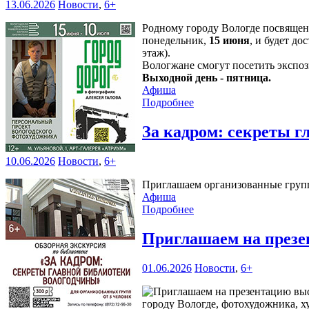
13.06.2026
Новости
,
6+
Родному городу Вологде посвяще
понедельник,
15 июня
, и будет д
этаж).
Вологжане смогут посетить эксп
Выходной день - пятница.
Афиша
Подробнее
За кадром: секреты 
10.06.2026
Новости
,
6+
Приглашаем организованные группы
Афиша
Подробнее
Приглашаем на презе
01.06.2026
Новости
,
6+
городу Вологде, фотохудожника, х