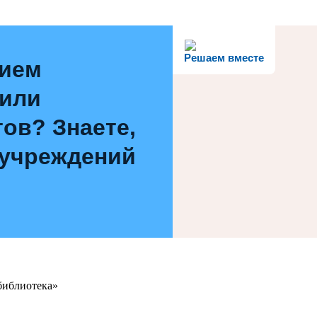
Решаем вместе
нием
 или
ов? Знаете,
 учреждений
библиотека»