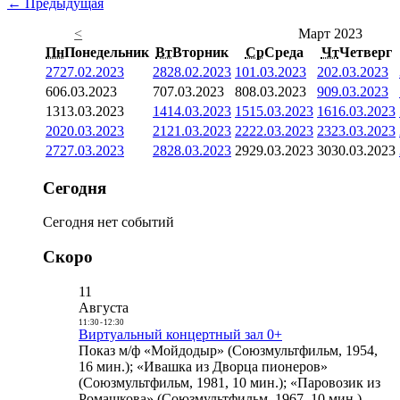
← Предыдущая
<
Март 2023
Пн
Понедельник
Вт
Вторник
Ср
Среда
Чт
Четверг
27
27.02.2023
28
28.02.2023
1
01.03.2023
2
02.03.2023
6
06.03.2023
7
07.03.2023
8
08.03.2023
9
09.03.2023
13
13.03.2023
14
14.03.2023
15
15.03.2023
16
16.03.2023
20
20.03.2023
21
21.03.2023
22
22.03.2023
23
23.03.2023
27
27.03.2023
28
28.03.2023
29
29.03.2023
30
30.03.2023
Сегодня
Сегодня нет событий
Скоро
11
Августа
11:30
-
12:30
Виртуальный концертный зал 0+
Показ м/ф «Мойдодыр» (Союзмультфильм, 1954,
16 мин.); «Ивашка из Дворца пионеров»
(Союзмультфильм, 1981, 10 мин.); «Паровозик из
Ромашкова» (Союзмультфильм, 1967, 10 мин.)