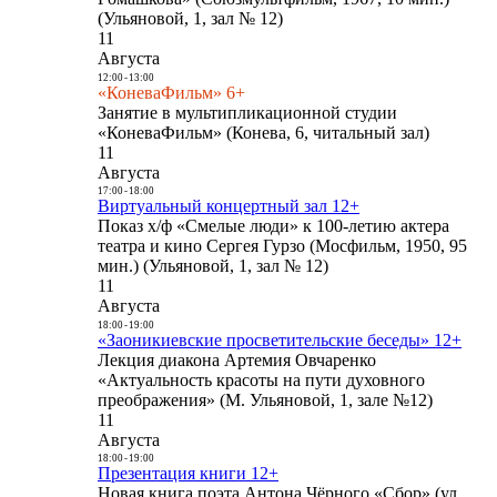
(Ульяновой, 1, зал № 12)
11
Августа
12:00
-
13:00
«КоневаФильм» 6+
Занятие в мультипликационной студии
«КоневаФильм» (Конева, 6, читальный зал)
11
Августа
17:00
-
18:00
Виртуальный концертный зал 12+
Показ х/ф «Смелые люди» к 100-летию актера
театра и кино Сергея Гурзо (Мосфильм, 1950, 95
мин.) (Ульяновой, 1, зал № 12)
11
Августа
18:00
-
19:00
«Заоникиевские просветительские беседы» 12+
Лекция диакона Артемия Овчаренко
«Актуальность красоты на пути духовного
преображения» (М. Ульяновой, 1, зале №12)
11
Августа
18:00
-
19:00
Презентация книги 12+
Новая книга поэта Антона Чёрного «Сбор» (ул.