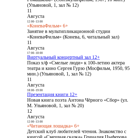
(Ульяновой, 1, зал № 12)
11
Августа
12:00
-
13:00
«КоневаФильм» 6+
Занятие в мультипликационной студии
«КоневаФильм» (Конева, 6, читальный зал)
11
Августа
17:00
-
18:00
Виртуальный концертный зал 12+
Показ х/ф «Смелые люди» к 100-летию актера
театра и кино Сергея Гурзо (Мосфильм, 1950, 95
мин.) (Ульяновой, 1, зал № 12)
11
Августа
18:00
-
19:00
Презентация книги 12+
Новая книга поэта Антона Чёрного «Сбор» (ул.
М. Ульяновой, 1, зал № 20)
12
Августа
12:00
-
13:00
«Читающая лошадка» 6+
Детский клуб любителей чтения. Знакомство с
книгой «Смешная сказка» Геннадия Цыферова