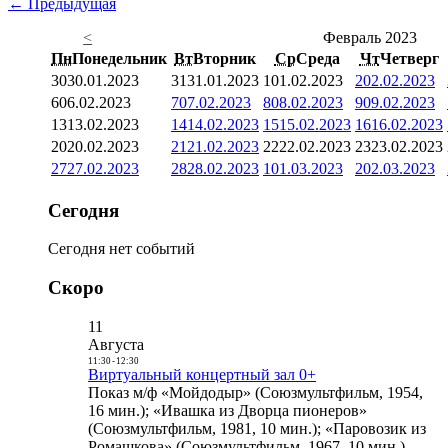
← Предыдущая
<
Февраль 2023
Пн
Понедельник
Вт
Вторник
Ср
Среда
Чт
Четверг
30
30.01.2023
31
31.01.2023
1
01.02.2023
2
02.02.2023
6
06.02.2023
7
07.02.2023
8
08.02.2023
9
09.02.2023
13
13.02.2023
14
14.02.2023
15
15.02.2023
16
16.02.2023
20
20.02.2023
21
21.02.2023
22
22.02.2023
23
23.02.2023
27
27.02.2023
28
28.02.2023
1
01.03.2023
2
02.03.2023
Сегодня
Сегодня нет событий
Скоро
11
Августа
11:30
-
12:30
Виртуальный концертный зал 0+
Показ м/ф «Мойдодыр» (Союзмультфильм, 1954,
16 мин.); «Ивашка из Дворца пионеров»
(Союзмультфильм, 1981, 10 мин.); «Паровозик из
Ромашкова» (Союзмультфильм, 1967, 10 мин.)