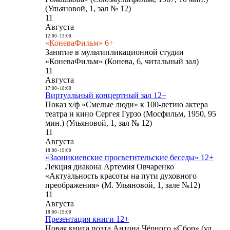
(Ульяновой, 1, зал № 12)
11
Августа
12:00
-
13:00
«КоневаФильм» 6+
Занятие в мультипликационной студии
«КоневаФильм» (Конева, 6, читальный зал)
11
Августа
17:00
-
18:00
Виртуальный концертный зал 12+
Показ х/ф «Смелые люди» к 100-летию актера
театра и кино Сергея Гурзо (Мосфильм, 1950, 95
мин.) (Ульяновой, 1, зал № 12)
11
Августа
18:00
-
19:00
«Заоникиевские просветительские беседы» 12+
Лекция диакона Артемия Овчаренко
«Актуальность красоты на пути духовного
преображения» (М. Ульяновой, 1, зале №12)
11
Августа
18:00
-
19:00
Презентация книги 12+
Новая книга поэта Антона Чёрного «Сбор» (ул.