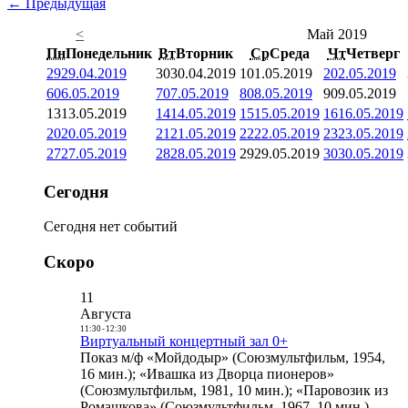
← Предыдущая
<
Май 2019
Пн
Понедельник
Вт
Вторник
Ср
Среда
Чт
Четверг
29
29.04.2019
30
30.04.2019
1
01.05.2019
2
02.05.2019
6
06.05.2019
7
07.05.2019
8
08.05.2019
9
09.05.2019
13
13.05.2019
14
14.05.2019
15
15.05.2019
16
16.05.2019
20
20.05.2019
21
21.05.2019
22
22.05.2019
23
23.05.2019
27
27.05.2019
28
28.05.2019
29
29.05.2019
30
30.05.2019
Сегодня
Сегодня нет событий
Скоро
11
Августа
11:30
-
12:30
Виртуальный концертный зал 0+
Показ м/ф «Мойдодыр» (Союзмультфильм, 1954,
16 мин.); «Ивашка из Дворца пионеров»
(Союзмультфильм, 1981, 10 мин.); «Паровозик из
Ромашкова» (Союзмультфильм, 1967, 10 мин.)