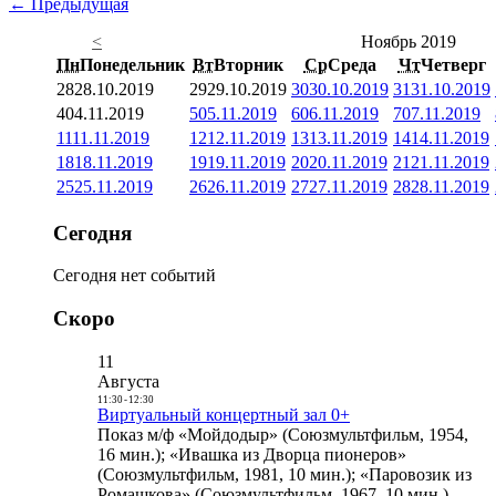
← Предыдущая
<
Ноябрь 2019
Пн
Понедельник
Вт
Вторник
Ср
Среда
Чт
Четверг
28
28.10.2019
29
29.10.2019
30
30.10.2019
31
31.10.2019
4
04.11.2019
5
05.11.2019
6
06.11.2019
7
07.11.2019
11
11.11.2019
12
12.11.2019
13
13.11.2019
14
14.11.2019
18
18.11.2019
19
19.11.2019
20
20.11.2019
21
21.11.2019
25
25.11.2019
26
26.11.2019
27
27.11.2019
28
28.11.2019
Сегодня
Сегодня нет событий
Скоро
11
Августа
11:30
-
12:30
Виртуальный концертный зал 0+
Показ м/ф «Мойдодыр» (Союзмультфильм, 1954,
16 мин.); «Ивашка из Дворца пионеров»
(Союзмультфильм, 1981, 10 мин.); «Паровозик из
Ромашкова» (Союзмультфильм, 1967, 10 мин.)