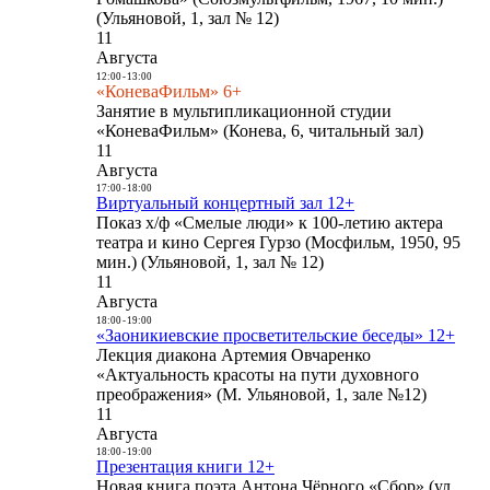
(Ульяновой, 1, зал № 12)
11
Августа
12:00
-
13:00
«КоневаФильм» 6+
Занятие в мультипликационной студии
«КоневаФильм» (Конева, 6, читальный зал)
11
Августа
17:00
-
18:00
Виртуальный концертный зал 12+
Показ х/ф «Смелые люди» к 100-летию актера
театра и кино Сергея Гурзо (Мосфильм, 1950, 95
мин.) (Ульяновой, 1, зал № 12)
11
Августа
18:00
-
19:00
«Заоникиевские просветительские беседы» 12+
Лекция диакона Артемия Овчаренко
«Актуальность красоты на пути духовного
преображения» (М. Ульяновой, 1, зале №12)
11
Августа
18:00
-
19:00
Презентация книги 12+
Новая книга поэта Антона Чёрного «Сбор» (ул.