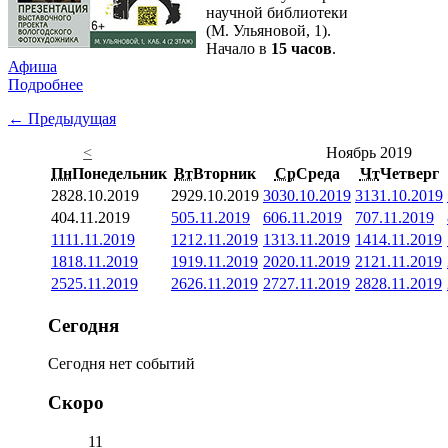
научной библиотеки
(М. Ульяновой, 1).
Начало в
15 часов
.
Афиша
Подробнее
← Предыдущая
<
Ноябрь 2019
Пн
Понедельник
Вт
Вторник
Ср
Среда
Чт
Четверг
28
28.10.2019
29
29.10.2019
30
30.10.2019
31
31.10.2019
4
04.11.2019
5
05.11.2019
6
06.11.2019
7
07.11.2019
11
11.11.2019
12
12.11.2019
13
13.11.2019
14
14.11.2019
18
18.11.2019
19
19.11.2019
20
20.11.2019
21
21.11.2019
25
25.11.2019
26
26.11.2019
27
27.11.2019
28
28.11.2019
Сегодня
Сегодня нет событий
Скоро
11