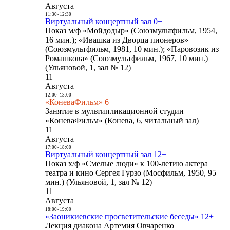
Августа
11:30
-
12:30
Виртуальный концертный зал 0+
Показ м/ф «Мойдодыр» (Союзмультфильм, 1954,
16 мин.); «Ивашка из Дворца пионеров»
(Союзмультфильм, 1981, 10 мин.); «Паровозик из
Ромашкова» (Союзмультфильм, 1967, 10 мин.)
(Ульяновой, 1, зал № 12)
11
Августа
12:00
-
13:00
«КоневаФильм» 6+
Занятие в мультипликационной студии
«КоневаФильм» (Конева, 6, читальный зал)
11
Августа
17:00
-
18:00
Виртуальный концертный зал 12+
Показ х/ф «Смелые люди» к 100-летию актера
театра и кино Сергея Гурзо (Мосфильм, 1950, 95
мин.) (Ульяновой, 1, зал № 12)
11
Августа
18:00
-
19:00
«Заоникиевские просветительские беседы» 12+
Лекция диакона Артемия Овчаренко