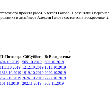
Презентация персона
удожника и дизайнера Алексея Галова состоится в воскресенье,
2
>
Пт
Пятница
Сб
Суббота
Вс
Воскресенье
4
04.10.2019
5
05.10.2019
6
06.10.2019
11
11.10.2019
12
12.10.2019
13
13.10.2019
18
18.10.2019
19
19.10.2019
20
20.10.2019
25
25.10.2019
26
26.10.2019
27
27.10.2019
1
01.11.2019
2
02.11.2019
3
03.11.2019