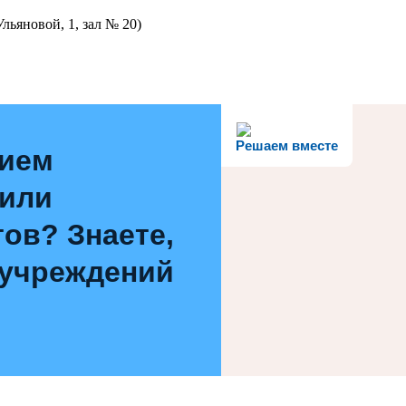
льяновой, 1, зал № 20)
Решаем вместе
нием
 или
ов? Знаете,
 учреждений