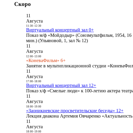
Скоро
11
Августа
11:30
-
12:30
Виртуальный концертный зал 0+
Показ м/ф «Мойдодыр» (Союзмультфильм, 1954, 16 
мин.) (Ульяновой, 1, зал № 12)
11
Августа
12:00
-
13:00
«КоневаФильм» 6+
Занятие в мультипликационной студии «КоневаФиль
11
Августа
17:00
-
18:00
Виртуальный концертный зал 12+
Показ х/ф «Смелые люди» к 100-летию актера театра
11
Августа
18:00
-
19:00
«Заоникиевские просветительские беседы» 12+
Лекция диакона Артемия Овчаренко «Актуальность 
11
Августа
18:00
-
19:00