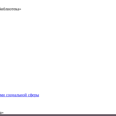
библиотека»
иями социальной сферы
а»