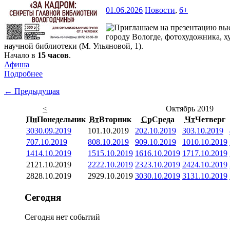
01.06.2026
Новости
,
6+
городу Вологде, фотохудожника, х
научной библиотеки (М. Ульяновой, 1).
Начало в
15 часов
.
Афиша
Подробнее
← Предыдущая
<
Октябрь 2019
Пн
Понедельник
Вт
Вторник
Ср
Среда
Чт
Четверг
30
30.09.2019
1
01.10.2019
2
02.10.2019
3
03.10.2019
7
07.10.2019
8
08.10.2019
9
09.10.2019
10
10.10.2019
14
14.10.2019
15
15.10.2019
16
16.10.2019
17
17.10.2019
21
21.10.2019
22
22.10.2019
23
23.10.2019
24
24.10.2019
28
28.10.2019
29
29.10.2019
30
30.10.2019
31
31.10.2019
Сегодня
Сегодня нет событий