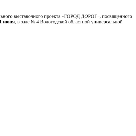
льного выставочного проекта «ГОРОД Д
О
РОГ», посвященного
1 июня
, в зале № 4 Вологодской областной универсальной