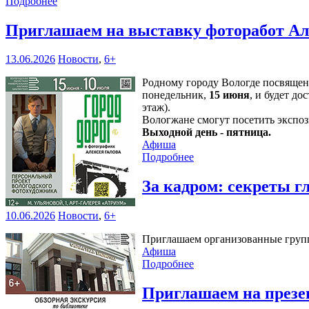
Подробнее
Приглашаем на выставку фоторабот Ал
13.06.2026
Новости
,
6+
Родному городу Вологде посвяще
понедельник,
15 июня
, и будет д
этаж).
Вологжане смогут посетить эксп
Выходной день - пятница.
Афиша
Подробнее
За кадром: секреты 
10.06.2026
Новости
,
6+
Приглашаем организованные группы
Афиша
Подробнее
Приглашаем на презе