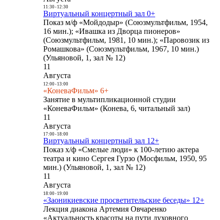
11:30
-
12:30
Виртуальный концертный зал 0+
Показ м/ф «Мойдодыр» (Союзмультфильм, 1954,
16 мин.); «Ивашка из Дворца пионеров»
(Союзмультфильм, 1981, 10 мин.); «Паровозик из
Ромашкова» (Союзмультфильм, 1967, 10 мин.)
(Ульяновой, 1, зал № 12)
11
Августа
12:00
-
13:00
«КоневаФильм» 6+
Занятие в мультипликационной студии
«КоневаФильм» (Конева, 6, читальный зал)
11
Августа
17:00
-
18:00
Виртуальный концертный зал 12+
Показ х/ф «Смелые люди» к 100-летию актера
театра и кино Сергея Гурзо (Мосфильм, 1950, 95
мин.) (Ульяновой, 1, зал № 12)
11
Августа
18:00
-
19:00
«Заоникиевские просветительские беседы» 12+
Лекция диакона Артемия Овчаренко
«Актуальность красоты на пути духовного