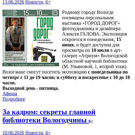
13.06.2026
Новости
,
6+
Родному городу Вологде
посвящена персональная
выставка «ГОРОД ДОРОГ»
фотохудожника и дизайнера
Алексея ГАЛОВА. Экспозиция
откроется в понедельник,
15
июня
, и будет доступна для
просмотра по
10 июля
в арт-
галерее «Атриум» Вологодской
областной научной библиотеки
(М. Ульяновой, 1, второй этаж).
Вологжане смогут посетить экспозицию
с понедельника по
четверг с 11 до 19 часов; в субботу и воскресенье с 10 до 18
часов.
Выходной день - пятница.
Афиша
Подробнее
За кадром: секреты главной
библиотеки Вологодчины
6+
10.06.2026
Новости
,
6+