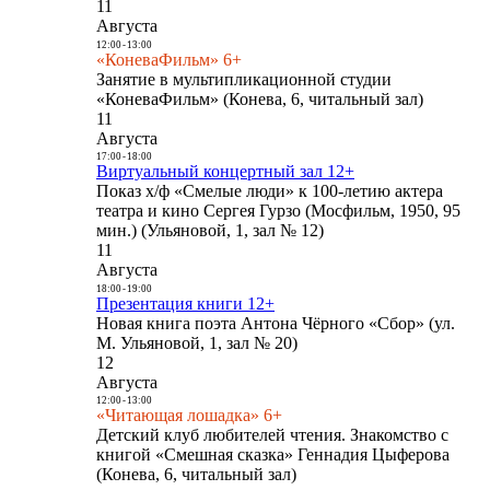
11
Августа
12:00
-
13:00
«КоневаФильм» 6+
Занятие в мультипликационной студии
«КоневаФильм» (Конева, 6, читальный зал)
11
Августа
17:00
-
18:00
Виртуальный концертный зал 12+
Показ х/ф «Смелые люди» к 100-летию актера
театра и кино Сергея Гурзо (Мосфильм, 1950, 95
мин.) (Ульяновой, 1, зал № 12)
11
Августа
18:00
-
19:00
Презентация книги 12+
Новая книга поэта Антона Чёрного «Сбор» (ул.
М. Ульяновой, 1, зал № 20)
12
Августа
12:00
-
13:00
«Читающая лошадка» 6+
Детский клуб любителей чтения. Знакомство с
книгой «Смешная сказка» Геннадия Цыферова
(Конева, 6, читальный зал)