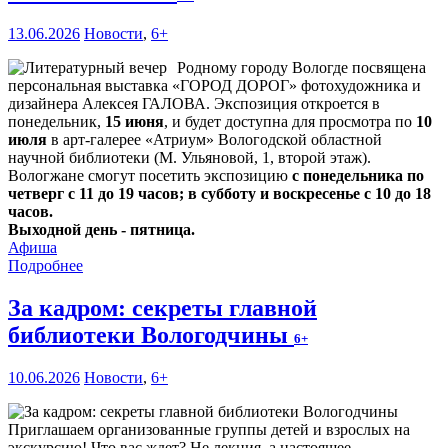
13.06.2026
Новости
,
6+
Родному городу Вологде посвящена
персональная выставка «ГОРОД ДОРОГ» фотохудожника и
дизайнера Алексея ГАЛОВА. Экспозиция откроется в
понедельник,
15 июня
, и будет доступна для просмотра по
10
июля
в арт-галерее «Атриум» Вологодской областной
научной библиотеки (М. Ульяновой, 1, второй этаж).
Вологжане смогут посетить экспозицию
с понедельника по
четверг с 11 до 19 часов; в субботу и воскресенье с 10 до 18
часов.
Выходной день - пятница.
Афиша
Подробнее
За кадром: секреты главной
библиотеки Вологодчины
6+
10.06.2026
Новости
,
6+
Приглашаем организованные группы детей и взрослых на
экскурсию! Что вас ждет? Не лекция, а настоящее