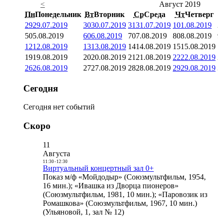
<
Август 2019
Пн
Понедельник
Вт
Вторник
Ср
Среда
Чт
Четверг
29
29.07.2019
30
30.07.2019
31
31.07.2019
1
01.08.2019
5
05.08.2019
6
06.08.2019
7
07.08.2019
8
08.08.2019
12
12.08.2019
13
13.08.2019
14
14.08.2019
15
15.08.2019
19
19.08.2019
20
20.08.2019
21
21.08.2019
22
22.08.2019
26
26.08.2019
27
27.08.2019
28
28.08.2019
29
29.08.2019
Сегодня
Сегодня нет событий
Скоро
11
Августа
11:30
-
12:30
Виртуальный концертный зал 0+
Показ м/ф «Мойдодыр» (Союзмультфильм, 1954,
16 мин.); «Ивашка из Дворца пионеров»
(Союзмультфильм, 1981, 10 мин.); «Паровозик из
Ромашкова» (Союзмультфильм, 1967, 10 мин.)
(Ульяновой, 1, зал № 12)