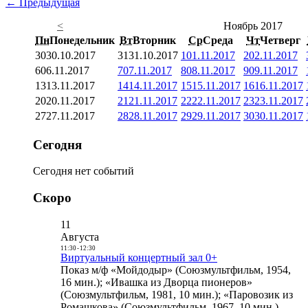
← Предыдущая
<
Ноябрь 2017
Пн
Понедельник
Вт
Вторник
Ср
Среда
Чт
Четверг
30
30.10.2017
31
31.10.2017
1
01.11.2017
2
02.11.2017
6
06.11.2017
7
07.11.2017
8
08.11.2017
9
09.11.2017
13
13.11.2017
14
14.11.2017
15
15.11.2017
16
16.11.2017
20
20.11.2017
21
21.11.2017
22
22.11.2017
23
23.11.2017
27
27.11.2017
28
28.11.2017
29
29.11.2017
30
30.11.2017
Сегодня
Сегодня нет событий
Скоро
11
Августа
11:30
-
12:30
Виртуальный концертный зал 0+
Показ м/ф «Мойдодыр» (Союзмультфильм, 1954,
16 мин.); «Ивашка из Дворца пионеров»
(Союзмультфильм, 1981, 10 мин.); «Паровозик из
Ромашкова» (Союзмультфильм, 1967, 10 мин.)