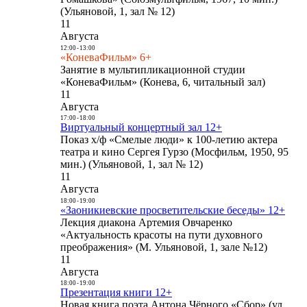
(Ульяновой, 1, зал № 12)
11
Августа
12:00
-
13:00
«КоневаФильм» 6+
Занятие в мультипликационной студии
«КоневаФильм» (Конева, 6, читальный зал)
11
Августа
17:00
-
18:00
Виртуальный концертный зал 12+
Показ х/ф «Смелые люди» к 100-летию актера
театра и кино Сергея Гурзо (Мосфильм, 1950, 95
мин.) (Ульяновой, 1, зал № 12)
11
Августа
18:00
-
19:00
«Заоникиевские просветительские беседы» 12+
Лекция диакона Артемия Овчаренко
«Актуальность красоты на пути духовного
преображения» (М. Ульяновой, 1, зале №12)
11
Августа
18:00
-
19:00
Презентация книги 12+
Новая книга поэта Антона Чёрного «Сбор» (ул.