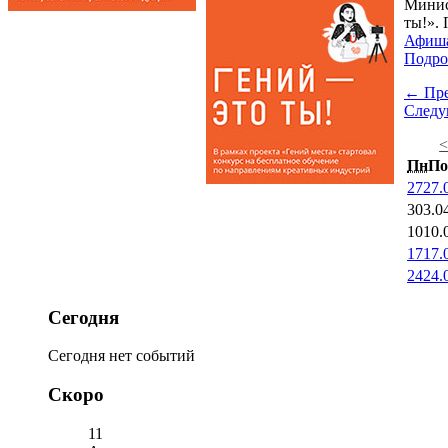
Минис
ты!». 
Афиш
Подро
← Пр
След
Пн
По
27
27.
3
03.0
10
10.
17
17.
24
24.
Сегодня
Сегодня нет событий
Скоро
11