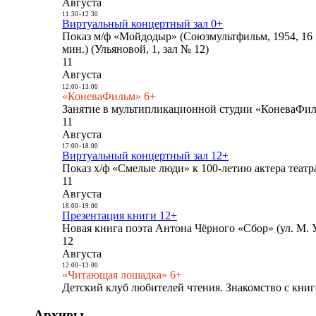
Августа
11:30
-
12:30
Виртуальный концертный зал 0+
Показ м/ф «Мойдодыр» (Союзмультфильм, 1954, 16 
мин.) (Ульяновой, 1, зал № 12)
11
Августа
12:00
-
13:00
«КоневаФильм» 6+
Занятие в мультипликационной студии «КоневаФиль
11
Августа
17:00
-
18:00
Виртуальный концертный зал 12+
Показ х/ф «Смелые люди» к 100-летию актера театра
11
Августа
18:00
-
19:00
Презентация книги 12+
Новая книга поэта Антона Чёрного «Сбор» (ул. М. У
12
Августа
12:00
-
13:00
«Читающая лошадка» 6+
Детский клуб любителей чтения. Знакомство с книг
Архивы