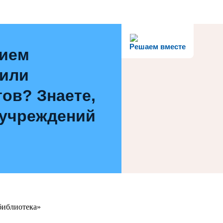
Решаем вместе
нием
 или
ов? Знаете,
 учреждений
библиотека»