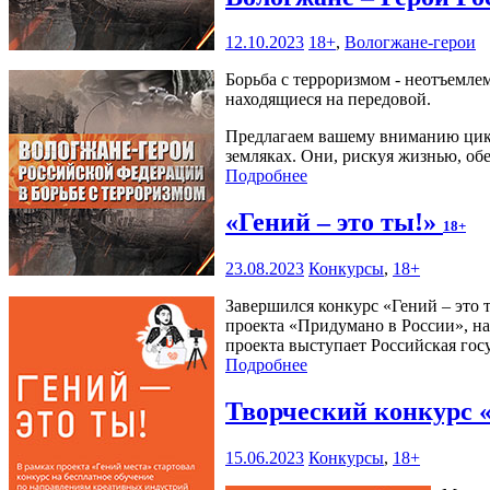
12.10.2023
18+
,
Вологжане-герои
Борьба с терроризмом - неотъемле
находящиеся на передовой.
Предлагаем вашему вниманию цикл
земляках. Они, рискуя жизнью, об
Подробнее
«Гений – это ты!»
18+
23.08.2023
Конкурсы
,
18+
Завершился конкурс «Гений – это
проекта «Придумано в России», на
проекта выступает Российская гос
Подробнее
Творческий конкурс 
15.06.2023
Конкурсы
,
18+