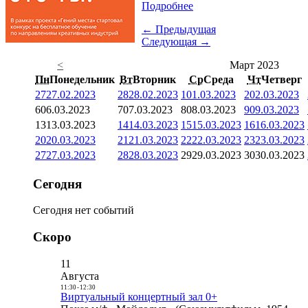
Подробнее
← Предыдущая
Следующая →
<
Март 2023
Пн
Понедельник
Вт
Вторник
Ср
Среда
Чт
Четверг
27
27.02.2023
28
28.02.2023
1
01.03.2023
2
02.03.2023
6
06.03.2023
7
07.03.2023
8
08.03.2023
9
09.03.2023
13
13.03.2023
14
14.03.2023
15
15.03.2023
16
16.03.2023
20
20.03.2023
21
21.03.2023
22
22.03.2023
23
23.03.2023
27
27.03.2023
28
28.03.2023
29
29.03.2023
30
30.03.2023
Сегодня
Сегодня нет событий
Скоро
11
Августа
11:30
-
12:30
Виртуальный концертный зал 0+