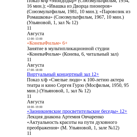
Показ м/ф «Мойдодыр» (Союзмультфильм, 1954,
16 мин.); «Ивашка из Дворца пионеров»
(Союзмультфильм, 1981, 10 мин.); «Паровозик из
Ромашкова» (Союзмультфильм, 1967, 10 мин.)
(Ульяновой, 1, зал № 12)
11
Августа
12:00
-
13:00
«КоневаФильм» 6+
Занятие в мультипликационной студии
«КоневаФильм» (Конева, 6, читальный зал)
11
Августа
17:00
-
18:00
Виртуальный концертный зал 12+
Показ х/ф «Смелые люди» к 100-летию актера
театра и кино Сергея Гурзо (Мосфильм, 1950, 95
мин.) (Ульяновой, 1, зал № 12)
11
Августа
18:00
-
19:00
«Заоникиевские просветительские беседы» 12+
Лекция диакона Артемия Овчаренко
«Актуальность красоты на пути духовного
преображения» (М. Ульяновой, 1, зале №12)
11