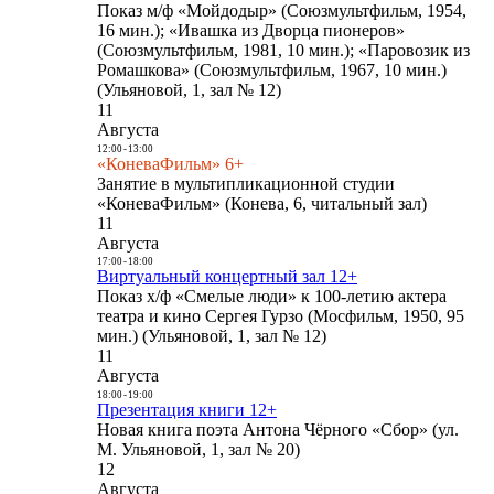
Показ м/ф «Мойдодыр» (Союзмультфильм, 1954,
16 мин.); «Ивашка из Дворца пионеров»
(Союзмультфильм, 1981, 10 мин.); «Паровозик из
Ромашкова» (Союзмультфильм, 1967, 10 мин.)
(Ульяновой, 1, зал № 12)
11
Августа
12:00
-
13:00
«КоневаФильм» 6+
Занятие в мультипликационной студии
«КоневаФильм» (Конева, 6, читальный зал)
11
Августа
17:00
-
18:00
Виртуальный концертный зал 12+
Показ х/ф «Смелые люди» к 100-летию актера
театра и кино Сергея Гурзо (Мосфильм, 1950, 95
мин.) (Ульяновой, 1, зал № 12)
11
Августа
18:00
-
19:00
Презентация книги 12+
Новая книга поэта Антона Чёрного «Сбор» (ул.
М. Ульяновой, 1, зал № 20)
12
Августа