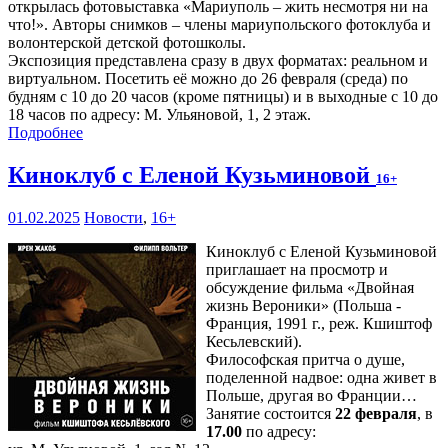
открылась фотовыставка «Мариуполь – жить несмотря ни на
что!». Авторы снимков – члены мариупольского фотоклуба и
волонтерской детской фотошколы.
Экспозиция представлена сразу в двух форматах: реальном и
виртуальном. Посетить её можно до 26 февраля (среда) по
будням с 10 до 20 часов (кроме пятницы) и в выходные с 10 до
18 часов по адресу: М. Ульяновой, 1, 2 этаж.
Подробнее
Киноклуб с Еленой Кузьминовой
16+
01.02.2025
Новости
,
16+
Киноклуб с Еленой Кузьминовой
приглашает на просмотр и
обсуждение фильма «Двойная
жизнь Вероники» (Польша -
Франция, 1991 г., реж. Кшиштоф
Кесьлевский).
Философская притча о душе,
поделенной надвое: одна живет в
Польше, другая во Франции…
Занятие состоится
22 февраля
, в
17.00
по адресу: