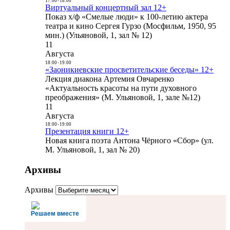
17:00
-
18:00
Виртуальный концертный зал 12+
Показ х/ф «Смелые люди» к 100-летию актера
театра и кино Сергея Гурзо (Мосфильм, 1950, 95
мин.) (Ульяновой, 1, зал № 12)
11
Августа
18:00
-
19:00
«Заоникиевские просветительские беседы» 12+
Лекция диакона Артемия Овчаренко
«Актуальность красоты на пути духовного
преображения» (М. Ульяновой, 1, зале №12)
11
Августа
18:00
-
19:00
Презентация книги 12+
Новая книга поэта Антона Чёрного «Сбор» (ул.
М. Ульяновой, 1, зал № 20)
Архивы
Архивы
Решаем вместе