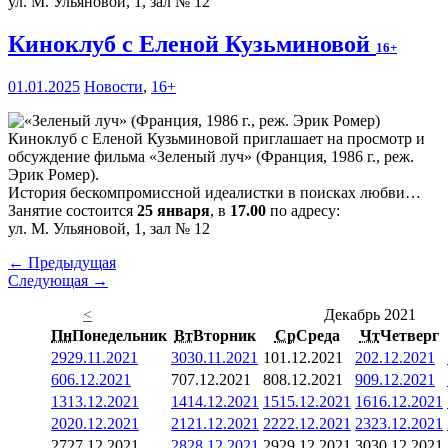
ул. М. Ульяновой, 1, зал № 12
Киноклуб с Еленой Кузьминовой
16+
01.01.2025
Новости
,
16+
Киноклуб с Еленой Кузьминовой приглашает на просмотр и
обсуждение фильма «Зеленый луч» (Франция, 1986 г., реж.
Эрик Ромер).
История бескомпромиссной идеалистки в поисках любви…
Занятие состоится
25 января
, в
17.00
по адресу:
ул. М. Ульяновой, 1, зал № 12
← Предыдущая
Следующая →
<
Декабрь 2021
Пн
Понедельник
Вт
Вторник
Ср
Среда
Чт
Четверг
29
29.11.2021
30
30.11.2021
1
01.12.2021
2
02.12.2021
6
06.12.2021
7
07.12.2021
8
08.12.2021
9
09.12.2021
13
13.12.2021
14
14.12.2021
15
15.12.2021
16
16.12.2021
20
20.12.2021
21
21.12.2021
22
22.12.2021
23
23.12.2021
27
27.12.2021
28
28.12.2021
29
29.12.2021
30
30.12.2021