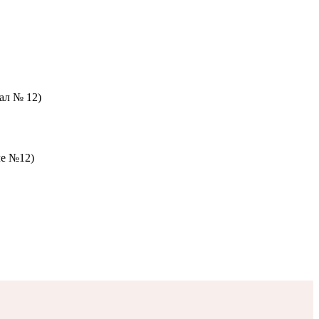
зал № 12)
ле №12)