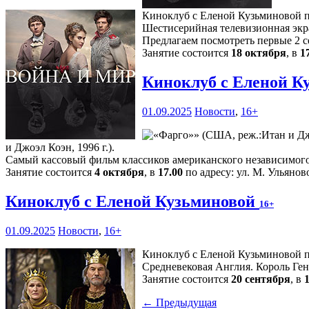
Киноклуб с Еленой Кузьминовой пр
Шестисерийная телевизионная экра
Предлагаем посмотреть первые 2 с
Занятие состоится
18 октября
, в
1
Киноклуб с Еленой К
01.09.2025
Новости
,
16+
и Джоэл Коэн, 1996 г.).
Самый кассовый фильм классиков американского независимого
Занятие состоится
4 октября
, в
17.00
по адресу: ул. М. Ульяново
Киноклуб с Еленой Кузьминовой
16+
01.09.2025
Новости
,
16+
Киноклуб с Еленой Кузьминовой п
Средневековая Англия. Король Ге
Занятие состоится
20 сентября
, в
← Предыдущая