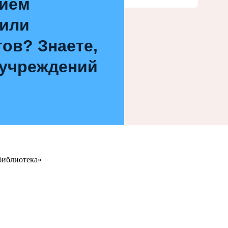
нием
 или
ов? Знаете,
 учреждений
библиотека»