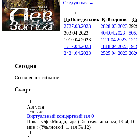
Следующая →
<
Пн
Понедельник
Вт
Вторник
С
27
27.03.2023
28
28.03.2023
29
2
3
03.04.2023
4
04.04.2023
5
05
10
10.04.2023
11
11.04.2023
12
1
17
17.04.2023
18
18.04.2023
19
1
24
24.04.2023
25
25.04.2023
26
2
Сегодня
Сегодня нет событий
Скоро
11
Августа
11:30
-
12:30
Виртуальный концертный зал 0+
Показ м/ф «Мойдодыр» (Союзмультфильм, 1954, 16 
мин.) (Ульяновой, 1, зал № 12)
11