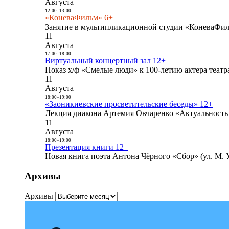
Августа
12:00
-
13:00
«КоневаФильм» 6+
Занятие в мультипликационной студии «КоневаФиль
11
Августа
17:00
-
18:00
Виртуальный концертный зал 12+
Показ х/ф «Смелые люди» к 100-летию актера театра
11
Августа
18:00
-
19:00
«Заоникиевские просветительские беседы» 12+
Лекция диакона Артемия Овчаренко «Актуальность 
11
Августа
18:00
-
19:00
Презентация книги 12+
Новая книга поэта Антона Чёрного «Сбор» (ул. М. У
Архивы
Архивы