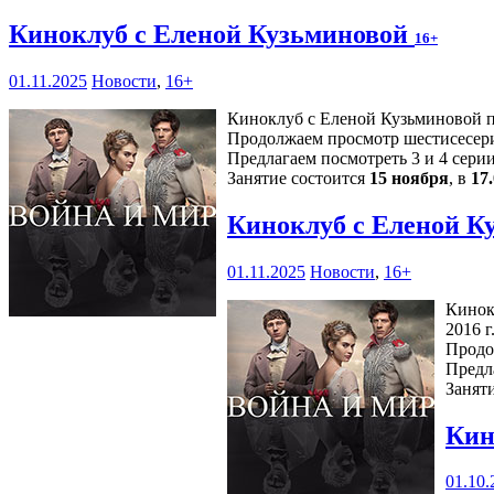
Киноклуб с Еленой Кузьминовой
16+
01.11.2025
Новости
,
16+
Киноклуб с Еленой Кузьминовой пр
Продолжаем просмотр шестисесери
Предлагаем посмотреть 3 и 4 серии
Занятие состоится
15 ноября
, в
17
Киноклуб с Еленой К
01.11.2025
Новости
,
16+
Кинок
2016 г.
Продо
Предл
Занят
Кин
01.10.