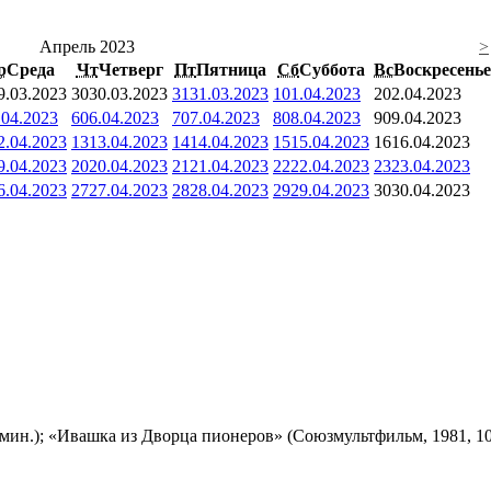
Апрель 2023
>
р
Среда
Чт
Четверг
Пт
Пятница
Сб
Суббота
Вс
Воскресенье
9.03.2023
30
30.03.2023
31
31.03.2023
1
01.04.2023
2
02.04.2023
.04.2023
6
06.04.2023
7
07.04.2023
8
08.04.2023
9
09.04.2023
2.04.2023
13
13.04.2023
14
14.04.2023
15
15.04.2023
16
16.04.2023
9.04.2023
20
20.04.2023
21
21.04.2023
22
22.04.2023
23
23.04.2023
6.04.2023
27
27.04.2023
28
28.04.2023
29
29.04.2023
30
30.04.2023
мин.); «Ивашка из Дворца пионеров» (Союзмультфильм, 1981, 10