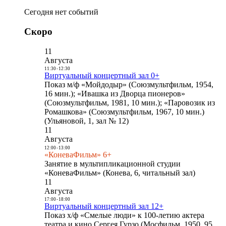
Сегодня нет событий
Скоро
11
Августа
11:30
-
12:30
Виртуальный концертный зал 0+
Показ м/ф «Мойдодыр» (Союзмультфильм, 1954,
16 мин.); «Ивашка из Дворца пионеров»
(Союзмультфильм, 1981, 10 мин.); «Паровозик из
Ромашкова» (Союзмультфильм, 1967, 10 мин.)
(Ульяновой, 1, зал № 12)
11
Августа
12:00
-
13:00
«КоневаФильм» 6+
Занятие в мультипликационной студии
«КоневаФильм» (Конева, 6, читальный зал)
11
Августа
17:00
-
18:00
Виртуальный концертный зал 12+
Показ х/ф «Смелые люди» к 100-летию актера
театра и кино Сергея Гурзо (Мосфильм, 1950, 95