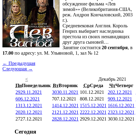
обсуждение фильма «Лев
зимой»» (Великобритания-США,
реж. Андрон Кончаловский, 2003
г.).
Средневековая Англия. Король
Генрих выбирает наследника
престола из своих ненавидящих
друг друга сыновей…
Занятие состоится
20 сентября
, в
17.00
по адресу: ул. М. Ульяновой, 1, зал № 12
← Предыдущая
Следующая →
<
Декабрь 2021
Пн
Понедельник
Вт
Вторник
Ср
Среда
Чт
Четверг
29
29.11.2021
30
30.11.2021
1
01.12.2021
2
02.12.2021
6
06.12.2021
7
07.12.2021
8
08.12.2021
9
09.12.2021
13
13.12.2021
14
14.12.2021
15
15.12.2021
16
16.12.2021
20
20.12.2021
21
21.12.2021
22
22.12.2021
23
23.12.2021
27
27.12.2021
28
28.12.2021
29
29.12.2021
30
30.12.2021
Сегодня