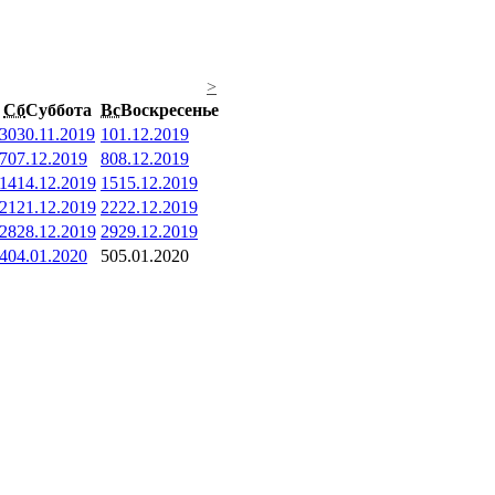
>
Сб
Суббота
Вс
Воскресенье
30
30.11.2019
1
01.12.2019
7
07.12.2019
8
08.12.2019
14
14.12.2019
15
15.12.2019
21
21.12.2019
22
22.12.2019
28
28.12.2019
29
29.12.2019
4
04.01.2020
5
05.01.2020