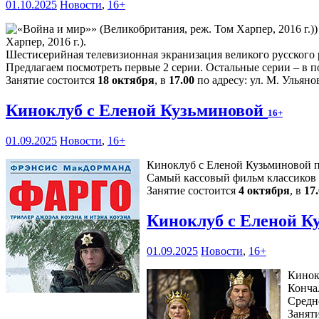
01.10.2025
Новости
,
16+
Харпер, 2016 г.).
Шестисерийная телевизионная экранизация великого русского 
Предлагаем посмотреть первые 2 серии. Остальные серии – в 
Занятие состоится
18 октября
, в
17.00
по адресу: ул. М. Ульянов
Киноклуб с Еленой Кузьминовой
16+
01.09.2025
Новости
,
16+
Киноклуб с Еленой Кузьминовой п
Самый кассовый фильм классиков 
Занятие состоится
4 октября
, в
17
Киноклуб с Еленой К
01.09.2025
Новости
,
16+
Кинок
Кончал
Средн
Занят