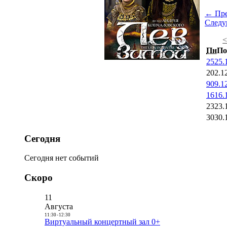
← Пр
След
Пн
По
25
25.
2
02.1
9
09.1
16
16.
23
23.
30
30.
Сегодня
Сегодня нет событий
Скоро
11
Августа
11:30
-
12:30
Виртуальный концертный зал 0+