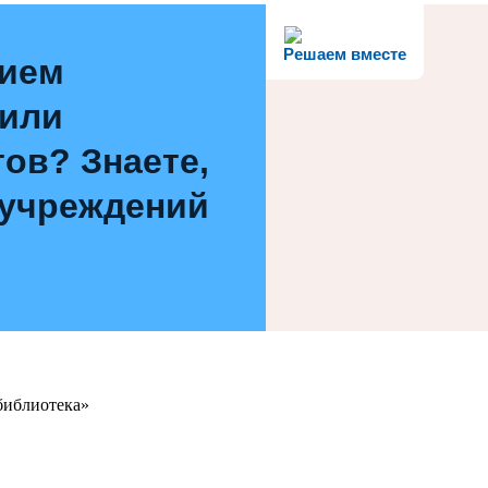
Решаем вместе
нием
 или
ов? Знаете,
 учреждений
библиотека»