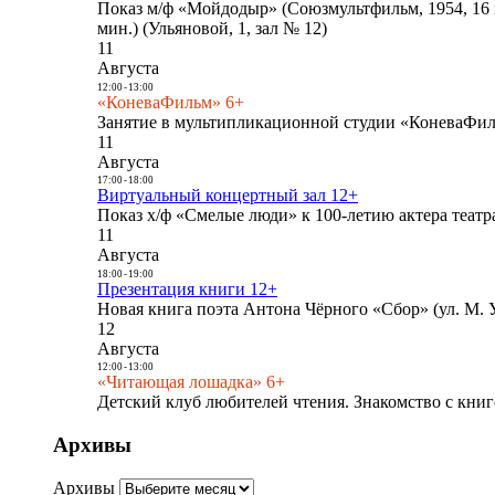
Показ м/ф «Мойдодыр» (Союзмультфильм, 1954, 16 
мин.) (Ульяновой, 1, зал № 12)
11
Августа
12:00
-
13:00
«КоневаФильм» 6+
Занятие в мультипликационной студии «КоневаФиль
11
Августа
17:00
-
18:00
Виртуальный концертный зал 12+
Показ х/ф «Смелые люди» к 100-летию актера театра
11
Августа
18:00
-
19:00
Презентация книги 12+
Новая книга поэта Антона Чёрного «Сбор» (ул. М. У
12
Августа
12:00
-
13:00
«Читающая лошадка» 6+
Детский клуб любителей чтения. Знакомство с книг
Архивы
Архивы