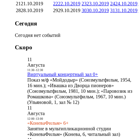
21
21.10.2019
22
22.10.2019
23
23.10.2019
24
24.10.2019
28
28.10.2019
29
29.10.2019
30
30.10.2019
31
31.10.2019
Сегодня
Сегодня нет событий
Скоро
11
Августа
11:30
-
12:30
Виртуальный концертный зал 0+
Показ м/ф «Мойдодыр» (Союзмультфильм, 1954,
16 мин.); «Ивашка из Дворца пионеров»
(Союзмультфильм, 1981, 10 мин.); «Паровозик из
Ромашкова» (Союзмультфильм, 1967, 10 мин.)
(Ульяновой, 1, зал № 12)
11
Августа
12:00
-
13:00
«КоневаФильм» 6+
Занятие в мультипликационной студии
«КоневаФильм» (Конева, 6, читальный зал)