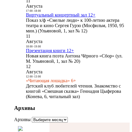
11
Августа
17:00
-
18:00
Виртуальный концертный зал 12+
Показ х/ф «Смелые люди» к 100-летию актера
театра и кино Сергея Гурзо (Мосфильм, 1950, 95
мин.) (Ульяновой, 1, зал № 12)
11
Августа
18:00
-
19:00
Презентация книги 12+
Новая книга поэта Антона Чёрного «Сбор» (ул.
М. Ульяновой, 1, зал № 20)
12
Августа
12:00
-
13:00
«Читающая лошадка» 6+
Детский клуб любителей чтения. Знакомство с
книгой «Смешная сказка» Геннадия Цыферова
(Конева, 6, читальный зал)
Архивы
Архивы