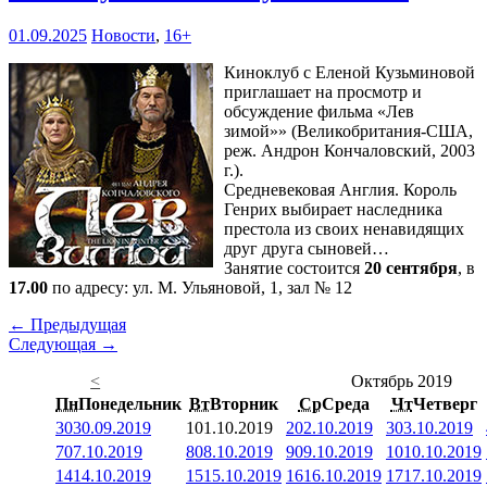
01.09.2025
Новости
,
16+
Киноклуб с Еленой Кузьминовой
приглашает на просмотр и
обсуждение фильма «Лев
зимой»» (Великобритания-США,
реж. Андрон Кончаловский, 2003
г.).
Средневековая Англия. Король
Генрих выбирает наследника
престола из своих ненавидящих
друг друга сыновей…
Занятие состоится
20 сентября
, в
17.00
по адресу: ул. М. Ульяновой, 1, зал № 12
← Предыдущая
Следующая →
<
Октябрь 2019
Пн
Понедельник
Вт
Вторник
Ср
Среда
Чт
Четверг
30
30.09.2019
1
01.10.2019
2
02.10.2019
3
03.10.2019
7
07.10.2019
8
08.10.2019
9
09.10.2019
10
10.10.2019
14
14.10.2019
15
15.10.2019
16
16.10.2019
17
17.10.2019