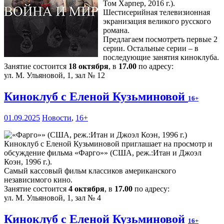
Том Харпер, 2016 г.).
Шестисерийная телевизионная
экранизация великого русского
романа.
Предлагаем посмотреть первые 2
серии. Остальные серии – в
последующие занятия киноклуба.
Занятие состоится
18 октября
, в
17.00
по адресу:
ул. М. Ульяновой, 1, зал № 12
Киноклуб с Еленой Кузьминовой
16+
01.09.2025
Новости
,
16+
Киноклуб с Еленой Кузьминовой приглашает на просмотр и
обсуждение фильма «Фарго»» (США, реж.:Итан и Джоэл
Коэн, 1996 г.).
Самый кассовый фильм классиков американского
независимого кино.
Занятие состоится
4 октября
, в
17.00
по адресу:
ул. М. Ульяновой, 1, зал № 4
Киноклуб с Еленой Кузьминовой
16+