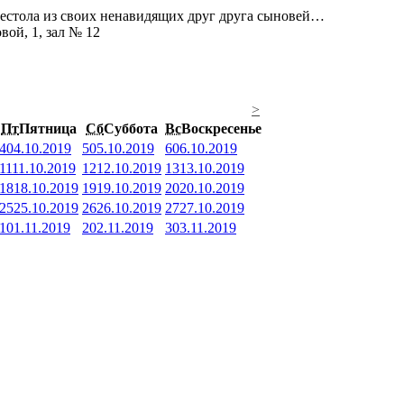
рестола из своих ненавидящих друг друга сыновей…
вой, 1, зал № 12
>
Пт
Пятница
Сб
Суббота
Вс
Воскресенье
4
04.10.2019
5
05.10.2019
6
06.10.2019
11
11.10.2019
12
12.10.2019
13
13.10.2019
18
18.10.2019
19
19.10.2019
20
20.10.2019
25
25.10.2019
26
26.10.2019
27
27.10.2019
1
01.11.2019
2
02.11.2019
3
03.11.2019