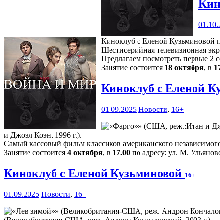
Кин
01.10.
Киноклуб с Еленой Кузьминовой пр
Шестисерийная телевизионная экра
Предлагаем посмотреть первые 2 с
Занятие состоится
18 октября
, в
1
Киноклуб с Еленой К
01.09.2025
Новости
,
16+
и Джоэл Коэн, 1996 г.).
Самый кассовый фильм классиков американского независимого
Занятие состоится
4 октября
, в
17.00
по адресу: ул. М. Ульяново
Киноклуб с Еленой Кузьминовой
16+
01.09.2025
Новости
,
16+
(Великобритания-США, реж. Андрон Кончаловский, 2003 г.).