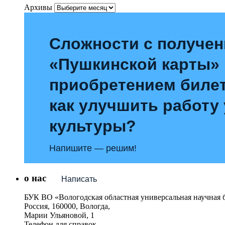
Архивы
Сложности с получе
«Пушкинской карты»
приобретением билет
как улучшить работу
культуры?
Напишите — решим!
о нас
Написать
БУК ВО «Вологодская областная универсальная научная 
Россия, 160000, Вологда,
Марии Ульяновой, 1
Телефон для справок –