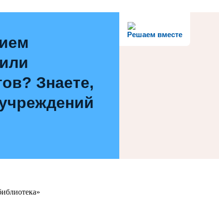
Решаем вместе
нием
 или
ов? Знаете,
 учреждений
библиотека»