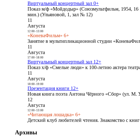
Виртуальный концертный зал 0+
Показ м/ф «Мойдодыр» (Союзмультфильм, 1954, 16 
мин.) (Ульяновой, 1, зал № 12)
11
Августа
12:00
-
13:00
«КоневаФильм» 6+
Занятие в мультипликационной студии «КоневаФиль
11
Августа
17:00
-
18:00
Виртуальный концертный зал 12+
Показ х/ф «Смелые люди» к 100-летию актера театра
11
Августа
18:00
-
19:00
Презентация книги 12+
Новая книга поэта Антона Чёрного «Сбор» (ул. М. У
12
Августа
12:00
-
13:00
«Читающая лошадка» 6+
Детский клуб любителей чтения. Знакомство с книг
Архивы