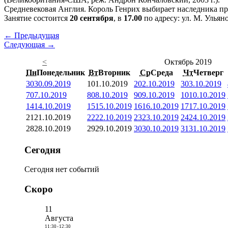
Средневековая Англия. Король Генрих выбирает наследника п
Занятие состоится
20 сентября
, в
17.00
по адресу: ул. М. Ульяно
← Предыдущая
Следующая →
<
Октябрь 2019
Пн
Понедельник
Вт
Вторник
Ср
Среда
Чт
Четверг
30
30.09.2019
1
01.10.2019
2
02.10.2019
3
03.10.2019
7
07.10.2019
8
08.10.2019
9
09.10.2019
10
10.10.2019
14
14.10.2019
15
15.10.2019
16
16.10.2019
17
17.10.2019
21
21.10.2019
22
22.10.2019
23
23.10.2019
24
24.10.2019
28
28.10.2019
29
29.10.2019
30
30.10.2019
31
31.10.2019
Сегодня
Сегодня нет событий
Скоро
11
Августа
11:30
-
12:30