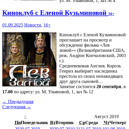
ул. М. Ульяновой, 1, зал № 4
Киноклуб с Еленой Кузьминовой
16+
01.09.2025
Новости
,
16+
Киноклуб с Еленой Кузьминовой
приглашает на просмотр и
обсуждение фильма «Лев
зимой»» (Великобритания-США,
реж. Андрон Кончаловский, 2003
г.).
Средневековая Англия. Король
Генрих выбирает наследника
престола из своих ненавидящих
друг друга сыновей…
Занятие состоится
20 сентября
, в
17.00
по адресу: ул. М. Ульяновой, 1, зал № 12
← Предыдущая
Следующая →
<
Август 2019
Пн
Понедельник
Вт
Вторник
Ср
Среда
Чт
Четверг
29
29.07.2019
30
30.07.2019
31
31.07.2019
1
01.08.2019