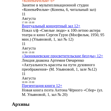
«КоневаФильм» 6+
Занятие в мультипликационной студии
«КоневаФильм» (Конева, 6, читальный зал)
11
Августа
17:00
-
18:00
Виртуальный концертный зал 12+
Показ х/ф «Смелые люди» к 100-летию актера
театра и кино Сергея Гурзо (Мосфильм, 1950, 95
мин.) (Ульяновой, 1, зал № 12)
11
Августа
18:00
-
19:00
«Заоникиевские просветительские беседы» 12+
Лекция диакона Артемия Овчаренко
«Актуальность красоты на пути духовного
преображения» (М. Ульяновой, 1, зале №12)
11
Августа
18:00
-
19:00
Презентация книги 12+
Новая книга поэта Антона Чёрного «Сбор» (ул.
М. Ульяновой, 1, зал № 20)
Архивы