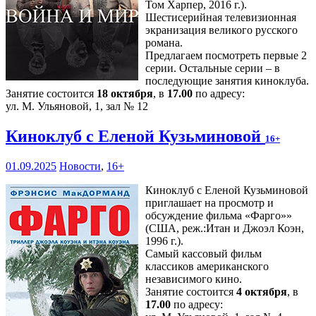
Том Харпер, 2016 г.).
Шестисерийная телевизионная
экранизация великого русского
романа.
Предлагаем посмотреть первые 2
серии. Остальные серии – в
последующие занятия киноклуба.
Занятие состоится
18 октября
, в
17.00
по адресу:
ул. М. Ульяновой, 1, зал № 12
Киноклуб с Еленой Кузьминовой
16+
01.09.2025
Новости
,
16+
Киноклуб с Еленой Кузьминовой
приглашает на просмотр и
обсуждение фильма «Фарго»»
(США, реж.:Итан и Джоэл Коэн,
1996 г.).
Самый кассовый фильм
классиков американского
независимого кино.
Занятие состоится
4 октября
, в
17.00
по адресу: