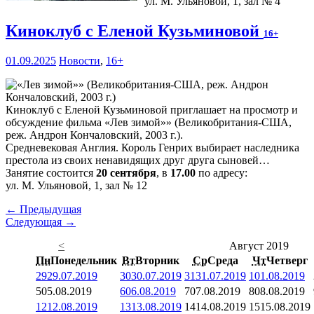
ул. М. Ульяновой, 1, зал № 4
Киноклуб с Еленой Кузьминовой
16+
01.09.2025
Новости
,
16+
Киноклуб с Еленой Кузьминовой приглашает на просмотр и
обсуждение фильма «Лев зимой»» (Великобритания-США,
реж. Андрон Кончаловский, 2003 г.).
Средневековая Англия. Король Генрих выбирает наследника
престола из своих ненавидящих друг друга сыновей…
Занятие состоится
20 сентября
, в
17.00
по адресу:
ул. М. Ульяновой, 1, зал № 12
← Предыдущая
Следующая →
<
Август 2019
Пн
Понедельник
Вт
Вторник
Ср
Среда
Чт
Четверг
29
29.07.2019
30
30.07.2019
31
31.07.2019
1
01.08.2019
5
05.08.2019
6
06.08.2019
7
07.08.2019
8
08.08.2019
12
12.08.2019
13
13.08.2019
14
14.08.2019
15
15.08.2019