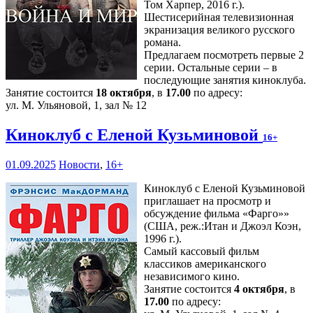
Том Харпер, 2016 г.).
Шестисерийная телевизионная
экранизация великого русского
романа.
Предлагаем посмотреть первые 2
серии. Остальные серии – в
последующие занятия киноклуба.
Занятие состоится
18 октября
, в
17.00
по адресу:
ул. М. Ульяновой, 1, зал № 12
Киноклуб с Еленой Кузьминовой
16+
01.09.2025
Новости
,
16+
Киноклуб с Еленой Кузьминовой
приглашает на просмотр и
обсуждение фильма «Фарго»»
(США, реж.:Итан и Джоэл Коэн,
1996 г.).
Самый кассовый фильм
классиков американского
независимого кино.
Занятие состоится
4 октября
, в
17.00
по адресу: