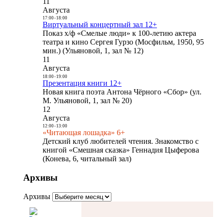
11
Августа
17:00
-
18:00
Виртуальный концертный зал 12+
Показ х/ф «Смелые люди» к 100-летию актера
театра и кино Сергея Гурзо (Мосфильм, 1950, 95
мин.) (Ульяновой, 1, зал № 12)
11
Августа
18:00
-
19:00
Презентация книги 12+
Новая книга поэта Антона Чёрного «Сбор» (ул.
М. Ульяновой, 1, зал № 20)
12
Августа
12:00
-
13:00
«Читающая лошадка» 6+
Детский клуб любителей чтения. Знакомство с
книгой «Смешная сказка» Геннадия Цыферова
(Конева, 6, читальный зал)
Архивы
Архивы