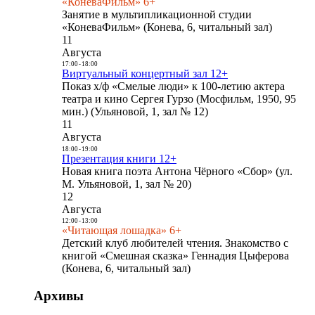
«КоневаФильм» 6+
Занятие в мультипликационной студии
«КоневаФильм» (Конева, 6, читальный зал)
11
Августа
17:00
-
18:00
Виртуальный концертный зал 12+
Показ х/ф «Смелые люди» к 100-летию актера
театра и кино Сергея Гурзо (Мосфильм, 1950, 95
мин.) (Ульяновой, 1, зал № 12)
11
Августа
18:00
-
19:00
Презентация книги 12+
Новая книга поэта Антона Чёрного «Сбор» (ул.
М. Ульяновой, 1, зал № 20)
12
Августа
12:00
-
13:00
«Читающая лошадка» 6+
Детский клуб любителей чтения. Знакомство с
книгой «Смешная сказка» Геннадия Цыферова
(Конева, 6, читальный зал)
Архивы