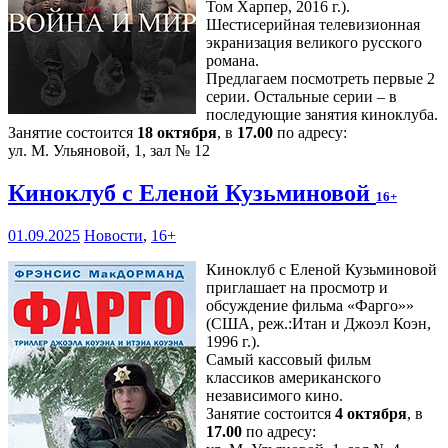
Том Харпер, 2016 г.).
Шестисерийная телевизионная
экранизация великого русского
романа.
Предлагаем посмотреть первые 2
серии. Остальные серии – в
последующие занятия киноклуба.
Занятие состоится
18 октября
, в
17.00
по адресу:
ул. М. Ульяновой, 1, зал № 12
Киноклуб с Еленой Кузьминовой
16+
01.09.2025
Новости
,
16+
Киноклуб с Еленой Кузьминовой
приглашает на просмотр и
обсуждение фильма «Фарго»»
(США, реж.:Итан и Джоэл Коэн,
1996 г.).
Самый кассовый фильм
классиков американского
независимого кино.
Занятие состоится
4 октября
, в
17.00
по адресу: