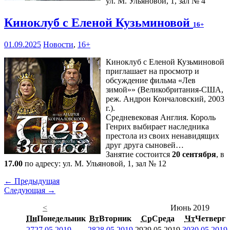
ул. М. Ульяновой, 1, зал № 4
Киноклуб с Еленой Кузьминовой
16+
01.09.2025
Новости
,
16+
Киноклуб с Еленой Кузьминовой
приглашает на просмотр и
обсуждение фильма «Лев
зимой»» (Великобритания-США,
реж. Андрон Кончаловский, 2003
г.).
Средневековая Англия. Король
Генрих выбирает наследника
престола из своих ненавидящих
друг друга сыновей…
Занятие состоится
20 сентября
, в
17.00
по адресу: ул. М. Ульяновой, 1, зал № 12
← Предыдущая
Следующая →
<
Июнь 2019
Пн
Понедельник
Вт
Вторник
Ср
Среда
Чт
Четверг
27
27.05.2019
28
28.05.2019
29
29.05.2019
30
30.05.2019