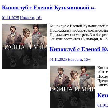
Киноклуб с Еленой Кузьминовой
16+
01.11.2025
Новости
,
16+
Киноклуб с Еленой Кузьминовой пр
Продолжаем просмотр шестисесери
Предлагаем посмотреть 3 и 4 серии
Занятие состоится
15 ноября
, в
17
Киноклуб с Еленой К
01.11.2025
Новости
,
16+
Кинок
2016 г.
Продо
Предл
Занят
Кин
01.10.