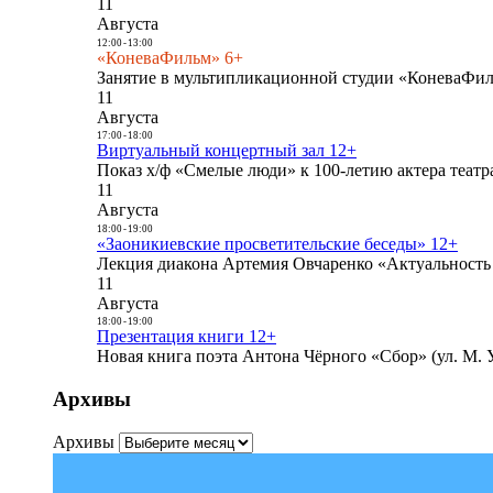
11
Августа
12:00
-
13:00
«КоневаФильм» 6+
Занятие в мультипликационной студии «КоневаФиль
11
Августа
17:00
-
18:00
Виртуальный концертный зал 12+
Показ х/ф «Смелые люди» к 100-летию актера театра
11
Августа
18:00
-
19:00
«Заоникиевские просветительские беседы» 12+
Лекция диакона Артемия Овчаренко «Актуальность 
11
Августа
18:00
-
19:00
Презентация книги 12+
Новая книга поэта Антона Чёрного «Сбор» (ул. М. У
Архивы
Архивы