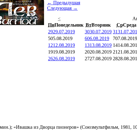
← Предыдущая
Следующая →
<
А
Пн
Понедельник
Вт
Вторник
Ср
Среда
29
29.07.2019
30
30.07.2019
31
31.07.20
5
05.08.2019
6
06.08.2019
7
07.08.201
12
12.08.2019
13
13.08.2019
14
14.08.20
19
19.08.2019
20
20.08.2019
21
21.08.20
26
26.08.2019
27
27.08.2019
28
28.08.20
мин.); «Ивашка из Дворца пионеров» (Союзмультфильм, 1981, 10