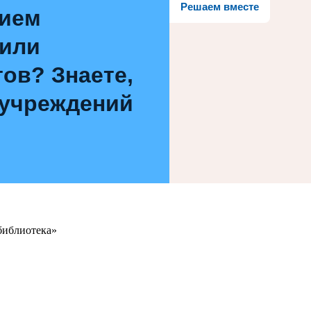
Решаем вместе
нием
 или
ов? Знаете,
 учреждений
библиотека»