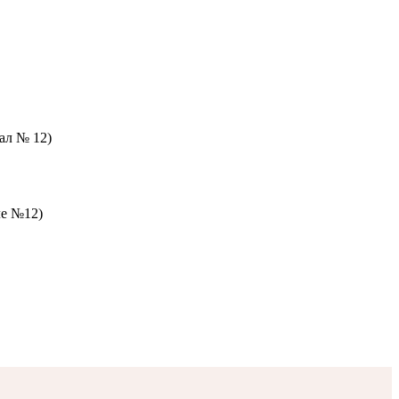
зал № 12)
ле №12)