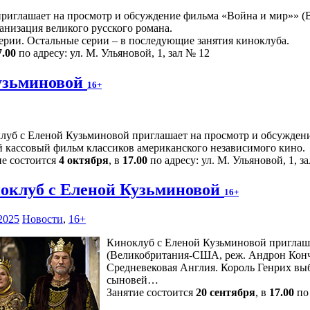
иглашает на просмотр и обсуждение фильма «Война и мир»» (Ве
низация великого русского романа.
ерии. Остальные серии – в последующие занятия киноклуба.
7.00
по адресу: ул. М. Ульяновой, 1, зал № 12
узьминовой
16+
луб с Еленой Кузьминовой приглашает на просмотр и обсуждени
 кассовый фильм классиков американского независимого кино.
ие состоится
4 октября
, в
17.00
по адресу: ул. М. Ульяновой, 1, з
оклуб с Еленой Кузьминовой
16+
2025
Новости
,
16+
Киноклуб с Еленой Кузьминовой приглаш
(Великобритания-США, реж. Андрон Конча
Средневековая Англия. Король Генрих выб
сыновей…
Занятие состоится
20 сентября
, в
17.00
по 