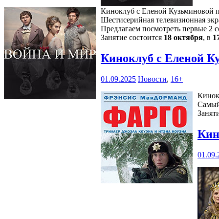
Киноклуб с Еленой Кузьминовой пр
Шестисерийная телевизионная экра
Предлагаем посмотреть первые 2 с
Занятие состоится
18 октября
, в
1
Киноклуб с Еленой К
01.09.2025
Новости
,
16+
Кинок
Самый
Занят
Кин
01.09.