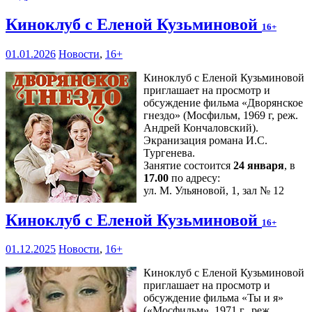
Киноклуб с Еленой Кузьминовой
16+
01.01.2026
Новости
,
16+
Киноклуб с Еленой Кузьминовой
приглашает на просмотр и
обсуждение фильма «Дворянское
гнездо» (Мосфильм, 1969 г, реж.
Андрей Кончаловский).
Экранизация романа И.С.
Тургенева.
Занятие состоится
24 января
, в
17.00
по адресу:
ул. М. Ульяновой, 1, зал № 12
Киноклуб с Еленой Кузьминовой
16+
01.12.2025
Новости
,
16+
Киноклуб с Еленой Кузьминовой
приглашает на просмотр и
обсуждение фильма «Ты и я»
(«Мосфильм», 1971 г., реж.