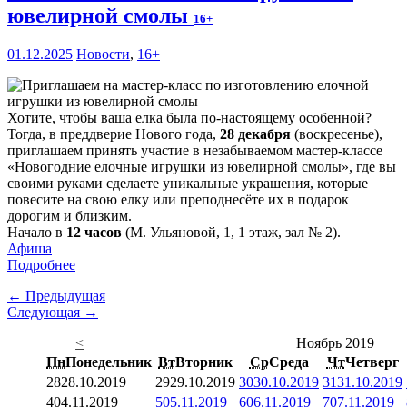
ювелирной смолы
16+
01.12.2025
Новости
,
16+
Хотите, чтобы ваша елка была по-настоящему особенной?
Тогда, в преддверие Нового года,
28 декабря
(воскресенье),
приглашаем принять участие в незабываемом мастер-классе
«Новогодние елочные игрушки из ювелирной смолы», где вы
своими руками сделаете уникальные украшения, которые
повесите на свою елку или преподнесёте их в подарок
дорогим и близким.
Начало в
12 часов
(М. Ульяновой, 1, 1 этаж, зал № 2).
Афиша
Подробнее
← Предыдущая
Следующая →
<
Ноябрь 2019
Пн
Понедельник
Вт
Вторник
Ср
Среда
Чт
Четверг
28
28.10.2019
29
29.10.2019
30
30.10.2019
31
31.10.2019
4
04.11.2019
5
05.11.2019
6
06.11.2019
7
07.11.2019