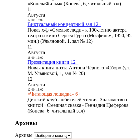
«КоневаФильм» (Конева, 6, читальный зал)
11
Августа
17:00
-
18:00
Виртуальный концертный зал 12+
Показ х/ф «Смелые люди» к 100-летию актера
театра и кино Сергея Гурзо (Мосфильм, 1950, 95
мин.) (Ульяновой, 1, зал № 12)
11
Августа
18:00
-
19:00
Презентация книги 12+
Новая книга поэта Антона Чёрного «Сбор» (ул.
М. Ульяновой, 1, зал № 20)
12
Августа
12:00
-
13:00
«Читающая лошадка» 6+
Детский клуб любителей чтения. Знакомство с
книгой «Смешная сказка» Геннадия Цыферова
(Конева, 6, читальный зал)
Архивы
Архивы