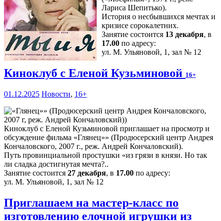
Лариса Шепитько).
История о несбывшихся мечтах и
кризисе сорокалетних.
Занятие состоится
13 декабря
, в
17.00
по адресу:
ул. М. Ульяновой, 1, зал № 12
Киноклуб с Еленой Кузьминовой
16+
01.12.2025
Новости
,
16+
Киноклуб с Еленой Кузьминовой приглашает на просмотр и
обсуждение фильма «Глянец»» (Продюсерский центр Андрея
Кончаловского, 2007 г., реж. Андрей Кончаловский).
Путь провинциальной простушки «из грязи в князи. Но так
ли сладка достигнутая мечта?..
Занятие состоится
27 декабря
, в
17.00
по адресу:
ул. М. Ульяновой, 1, зал № 12
Приглашаем на мастер-класс по
изготовлению елочной игрушки из