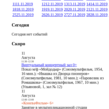
11
11.11.2019
12
12.11.2019
13
13.11.2019
14
14.11.2019
18
18.11.2019
19
19.11.2019
20
20.11.2019
21
21.11.2019
25
25.11.2019
26
26.11.2019
27
27.11.2019
28
28.11.2019
Сегодня
Сегодня нет событий
Скоро
11
Августа
11:30
-
12:30
Виртуальный концертный зал 0+
Показ м/ф «Мойдодыр» (Союзмультфильм, 1954,
16 мин.); «Ивашка из Дворца пионеров»
(Союзмультфильм, 1981, 10 мин.); «Паровозик из
Ромашкова» (Союзмультфильм, 1967, 10 мин.)
(Ульяновой, 1, зал № 12)
11
Августа
12:00
-
13:00
«КоневаФильм» 6+
Занятие в мультипликационной студии