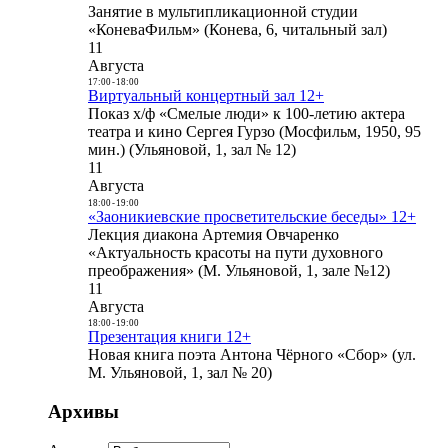
Занятие в мультипликационной студии
«КоневаФильм» (Конева, 6, читальный зал)
11
Августа
17:00
-
18:00
Виртуальный концертный зал 12+
Показ х/ф «Смелые люди» к 100-летию актера
театра и кино Сергея Гурзо (Мосфильм, 1950, 95
мин.) (Ульяновой, 1, зал № 12)
11
Августа
18:00
-
19:00
«Заоникиевские просветительские беседы» 12+
Лекция диакона Артемия Овчаренко
«Актуальность красоты на пути духовного
преображения» (М. Ульяновой, 1, зале №12)
11
Августа
18:00
-
19:00
Презентация книги 12+
Новая книга поэта Антона Чёрного «Сбор» (ул.
М. Ульяновой, 1, зал № 20)
Архивы