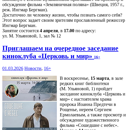
обсуждение фильма «Земляничная поляна» (Швеция, 1957 г.,
реж. Ингмар Бергман).
Достаточно ли человеку жизни, чтобы познать самого себя?
Этот вопрос задает своим зрителям прославленный режиссер
Ингмар Бергман.
Занятие состоится
4 апреля
, в
17.00
по адресу:
ул. М. Ульяновой, 1, зал № 12
Приглашаем на очередное заседание
киноклуба «Церковь и мир»
16+
01.03.2026
Новости
,
16+
В воскресенье,
15 марта
, в зале
редких книг библиотеки
(М. Ульяновой, 1) пройдет
заседание киноклуба «Церковь и
мир» с настоятелем храма
пророка Иоанна Предтечи в
Рощенье, иереем Сергием
Ермолаевым, а также просмотр и
обсуждение художественного
фильма «Сошедшие с небес».