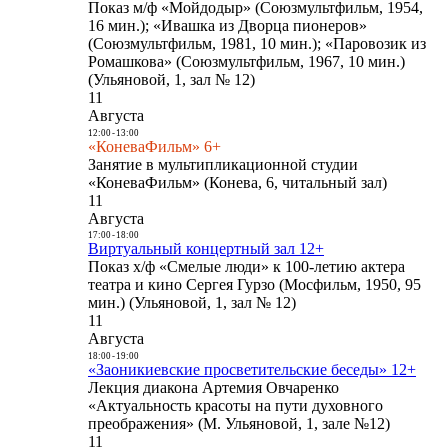
Показ м/ф «Мойдодыр» (Союзмультфильм, 1954,
16 мин.); «Ивашка из Дворца пионеров»
(Союзмультфильм, 1981, 10 мин.); «Паровозик из
Ромашкова» (Союзмультфильм, 1967, 10 мин.)
(Ульяновой, 1, зал № 12)
11
Августа
12:00
-
13:00
«КоневаФильм» 6+
Занятие в мультипликационной студии
«КоневаФильм» (Конева, 6, читальный зал)
11
Августа
17:00
-
18:00
Виртуальный концертный зал 12+
Показ х/ф «Смелые люди» к 100-летию актера
театра и кино Сергея Гурзо (Мосфильм, 1950, 95
мин.) (Ульяновой, 1, зал № 12)
11
Августа
18:00
-
19:00
«Заоникиевские просветительские беседы» 12+
Лекция диакона Артемия Овчаренко
«Актуальность красоты на пути духовного
преображения» (М. Ульяновой, 1, зале №12)
11