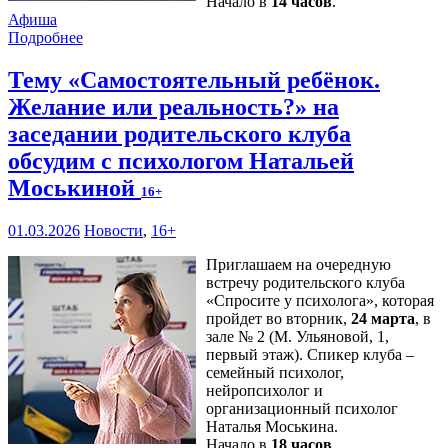
Начало в
14 часов
.
Афиша
Подробнее
Тему «Самостоятельный ребёнок.
Желание или реальность?» на
заседании родительского клуба
обсудим с психологом Натальей
Моськиной
16+
01.03.2026
Новости
,
16+
Приглашаем на очередную
встречу родительского клуба
«Спросите у психолога», которая
пройдет во вторник,
24 марта
, в
зале № 2 (М. Ульяновой, 1,
первый этаж). Спикер клуба –
семейный психолог,
нейропсихолог и
организационный психолог
Наталья Моськина.
Начало в
18 часов
.