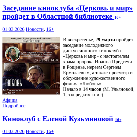
Заседание киноклуба «Церковь и мир»
пройдет в Областной библиотеке
16+
01.03.2026
Новости
,
16+
В воскресенье,
29 марта
пройдет
заседание молодежного
дискуссионного киноклуба
«Церковь и мир» с настоятелем
храма пророка Иоанна Предтечи
в Рощенье, иереем Сергием
Ермолаевым, а также просмотр и
обсуждение художественного
фильма «Любовь».
Начало в
14 часов
(М. Ульяновой,
1, зал редких книг).
Афиша
Подробнее
Киноклуб с Еленой Кузьминовой
16+
01.03.2026
Новости
,
16+