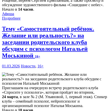
Рощенье, иереем Сергием Ермолаевым, а также просмотр и
обсуждение художественного фильма «Сошедшие с небес».
Начало в
14 часов
.
Афиша
Подробнее
Тему «Самостоятельный ребёнок.
Желание или реальность?» на
заседании родительского клуба
обсудим с психологом Натальей
Моськиной
16+
01.03.2026
Новости
,
16+
Приглашаем на очередную встречу родительского клуба
«Спросите у психолога», которая пройдет во вторник,
24 марта
, в зале № 2 (М. Ульяновой, 1, первый этаж). Спикер
клуба – семейный психолог, нейропсихолог и
организационный психолог Наталья Моськина.
Начало в
18 часов
.