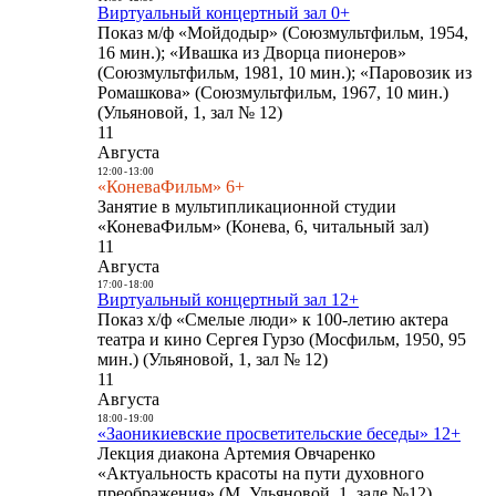
Виртуальный концертный зал 0+
Показ м/ф «Мойдодыр» (Союзмультфильм, 1954,
16 мин.); «Ивашка из Дворца пионеров»
(Союзмультфильм, 1981, 10 мин.); «Паровозик из
Ромашкова» (Союзмультфильм, 1967, 10 мин.)
(Ульяновой, 1, зал № 12)
11
Августа
12:00
-
13:00
«КоневаФильм» 6+
Занятие в мультипликационной студии
«КоневаФильм» (Конева, 6, читальный зал)
11
Августа
17:00
-
18:00
Виртуальный концертный зал 12+
Показ х/ф «Смелые люди» к 100-летию актера
театра и кино Сергея Гурзо (Мосфильм, 1950, 95
мин.) (Ульяновой, 1, зал № 12)
11
Августа
18:00
-
19:00
«Заоникиевские просветительские беседы» 12+
Лекция диакона Артемия Овчаренко
«Актуальность красоты на пути духовного
преображения» (М. Ульяновой, 1, зале №12)