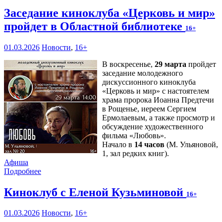
Заседание киноклуба «Церковь и мир»
пройдет в Областной библиотеке
16+
01.03.2026
Новости
,
16+
В воскресенье,
29 марта
пройдет
заседание молодежного
дискуссионного киноклуба
«Церковь и мир» с настоятелем
храма пророка Иоанна Предтечи
в Рощенье, иереем Сергием
Ермолаевым, а также просмотр и
обсуждение художественного
фильма «Любовь».
Начало в
14 часов
(М. Ульяновой,
1, зал редких книг).
Афиша
Подробнее
Киноклуб с Еленой Кузьминовой
16+
01.03.2026
Новости
,
16+