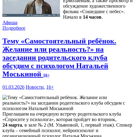
Ермолаевым, а также просмотр и
обсуждение художественного
фильма «Сошедшие с небес».
Начало в
14 часов
.
Афиша
Подробнее
Тему «Самостоятельный ребёнок.
Желание или реальность?» на
заседании родительского клуба
обсудим с психологом Натальей
Моськиной
16+
01.03.2026
Новости
,
16+
Приглашаем на очередную встречу родительского клуба
«Спросите у психолога», которая пройдет во вторник,
24 марта
, в зале № 2 (М. Ульяновой, 1, первый этаж). Спикер
клуба – семейный психолог, нейропсихолог и
организационный психолог Наталья Моськина.