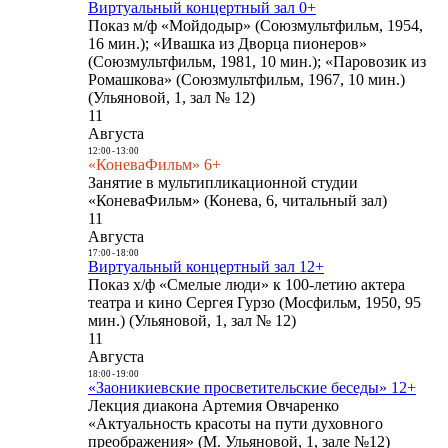
Виртуальный концертный зал 0+
Показ м/ф «Мойдодыр» (Союзмультфильм, 1954,
16 мин.); «Ивашка из Дворца пионеров»
(Союзмультфильм, 1981, 10 мин.); «Паровозик из
Ромашкова» (Союзмультфильм, 1967, 10 мин.)
(Ульяновой, 1, зал № 12)
11
Августа
12:00
-
13:00
«КоневаФильм» 6+
Занятие в мультипликационной студии
«КоневаФильм» (Конева, 6, читальный зал)
11
Августа
17:00
-
18:00
Виртуальный концертный зал 12+
Показ х/ф «Смелые люди» к 100-летию актера
театра и кино Сергея Гурзо (Мосфильм, 1950, 95
мин.) (Ульяновой, 1, зал № 12)
11
Августа
18:00
-
19:00
«Заоникиевские просветительские беседы» 12+
Лекция диакона Артемия Овчаренко
«Актуальность красоты на пути духовного
преображения» (М. Ульяновой, 1, зале №12)