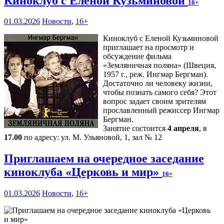
Киноклуб с Еленой Кузьминовой
16+
01.03.2026
Новости
,
16+
Киноклуб с Еленой Кузьминовой
приглашает на просмотр и
обсуждение фильма
«Земляничная поляна» (Швеция,
1957 г., реж. Ингмар Бергман).
Достаточно ли человеку жизни,
чтобы познать самого себя? Этот
вопрос задает своим зрителям
прославленный режиссер Ингмар
Бергман.
Занятие состоится
4 апреля
, в
17.00
по адресу: ул. М. Ульяновой, 1, зал № 12
Приглашаем на очередное заседание
киноклуба «Церковь и мир»
16+
01.03.2026
Новости
,
16+