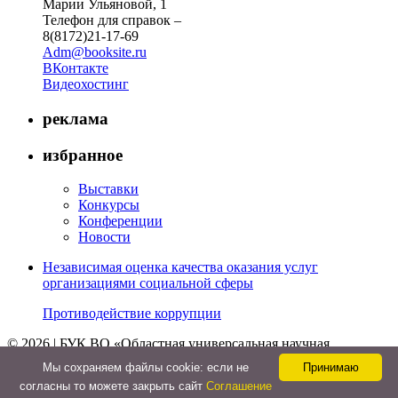
Марии Ульяновой, 1
Телефон для справок –
8(8172)21-17-69
Adm@booksite.ru
ВКонтакте
Видеохостинг
реклама
избранное
Выставки
Конкурсы
Конференции
Новости
Независимая оценка качества оказания услуг
организациями социальной сферы
Противодействие коррупции
© 2026 | БУК ВО «Областная универсальная научная
библиотека»
Мы cохраняем файлы cookie: если не
Принимаю
↑
согласны то можете закрыть сайт
Соглашение