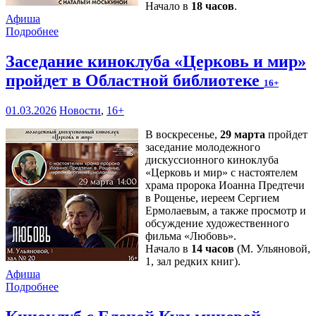
Начало в
18 часов
.
Афиша
Подробнее
Заседание киноклуба «Церковь и мир»
пройдет в Областной библиотеке
16+
01.03.2026
Новости
,
16+
В воскресенье,
29 марта
пройдет
заседание молодежного
дискуссионного киноклуба
«Церковь и мир» с настоятелем
храма пророка Иоанна Предтечи
в Рощенье, иереем Сергием
Ермолаевым, а также просмотр и
обсуждение художественного
фильма «Любовь».
Начало в
14 часов
(М. Ульяновой,
1, зал редких книг).
Афиша
Подробнее