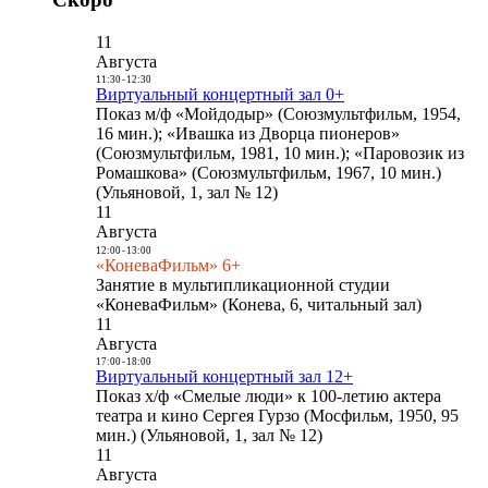
11
Августа
11:30
-
12:30
Виртуальный концертный зал 0+
Показ м/ф «Мойдодыр» (Союзмультфильм, 1954,
16 мин.); «Ивашка из Дворца пионеров»
(Союзмультфильм, 1981, 10 мин.); «Паровозик из
Ромашкова» (Союзмультфильм, 1967, 10 мин.)
(Ульяновой, 1, зал № 12)
11
Августа
12:00
-
13:00
«КоневаФильм» 6+
Занятие в мультипликационной студии
«КоневаФильм» (Конева, 6, читальный зал)
11
Августа
17:00
-
18:00
Виртуальный концертный зал 12+
Показ х/ф «Смелые люди» к 100-летию актера
театра и кино Сергея Гурзо (Мосфильм, 1950, 95
мин.) (Ульяновой, 1, зал № 12)
11
Августа