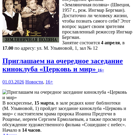
«Земляничная поляна» (Швеция,
1957 г., реж. Ингмар Бергман).
Достаточно ли человеку жизни,
чтобы познать самого себя? Этот
вопрос задает своим зрителям
прославленный режиссер Ингмар
Бергман.
Занятие состоится
4 апреля
, в
17.00
по адресу: ул. М. Ульяновой, 1, зал № 12
Приглашаем на очередное заседание
киноклуба «Церковь и мир»
16+
01.03.2026
Новости
,
16+
В воскресенье,
15 марта
, в зале редких книг библиотеки
(М. Ульяновой, 1) пройдет заседание киноклуба «Церковь и
мир» с настоятелем храма пророка Иоанна Предтечи в
Рощенье, иереем Сергием Ермолаевым, а также просмотр и
обсуждение художественного фильма «Сошедшие с небес».
Начало в
14 часов
.