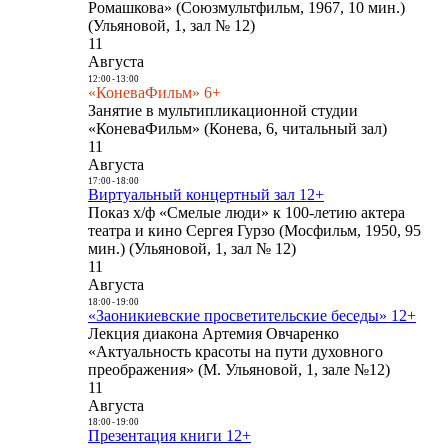
Ромашкова» (Союзмультфильм, 1967, 10 мин.)
(Ульяновой, 1, зал № 12)
11
Августа
12:00
-
13:00
«КоневаФильм» 6+
Занятие в мультипликационной студии
«КоневаФильм» (Конева, 6, читальный зал)
11
Августа
17:00
-
18:00
Виртуальный концертный зал 12+
Показ х/ф «Смелые люди» к 100-летию актера
театра и кино Сергея Гурзо (Мосфильм, 1950, 95
мин.) (Ульяновой, 1, зал № 12)
11
Августа
18:00
-
19:00
«Заоникиевские просветительские беседы» 12+
Лекция диакона Артемия Овчаренко
«Актуальность красоты на пути духовного
преображения» (М. Ульяновой, 1, зале №12)
11
Августа
18:00
-
19:00
Презентация книги 12+