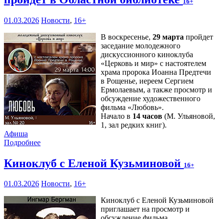
16+
01.03.2026
Новости
,
16+
В воскресенье,
29 марта
пройдет
заседание молодежного
дискуссионного киноклуба
«Церковь и мир» с настоятелем
храма пророка Иоанна Предтечи
в Рощенье, иереем Сергием
Ермолаевым, а также просмотр и
обсуждение художественного
фильма «Любовь».
Начало в
14 часов
(М. Ульяновой,
1, зал редких книг).
Афиша
Подробнее
Киноклуб с Еленой Кузьминовой
16+
01.03.2026
Новости
,
16+
Киноклуб с Еленой Кузьминовой
приглашает на просмотр и
обсуждение фильма