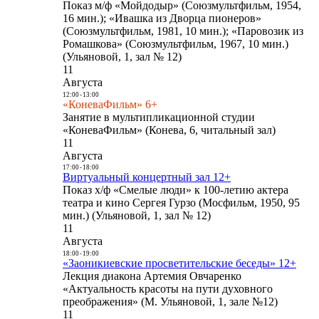
Показ м/ф «Мойдодыр» (Союзмультфильм, 1954,
16 мин.); «Ивашка из Дворца пионеров»
(Союзмультфильм, 1981, 10 мин.); «Паровозик из
Ромашкова» (Союзмультфильм, 1967, 10 мин.)
(Ульяновой, 1, зал № 12)
11
Августа
12:00
-
13:00
«КоневаФильм» 6+
Занятие в мультипликационной студии
«КоневаФильм» (Конева, 6, читальный зал)
11
Августа
17:00
-
18:00
Виртуальный концертный зал 12+
Показ х/ф «Смелые люди» к 100-летию актера
театра и кино Сергея Гурзо (Мосфильм, 1950, 95
мин.) (Ульяновой, 1, зал № 12)
11
Августа
18:00
-
19:00
«Заоникиевские просветительские беседы» 12+
Лекция диакона Артемия Овчаренко
«Актуальность красоты на пути духовного
преображения» (М. Ульяновой, 1, зале №12)
11