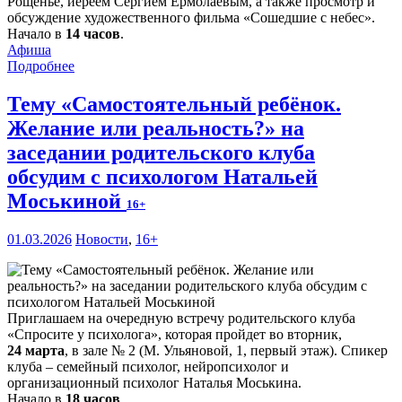
Рощенье, иереем Сергием Ермолаевым, а также просмотр и
обсуждение художественного фильма «Сошедшие с небес».
Начало в
14 часов
.
Афиша
Подробнее
Тему «Самостоятельный ребёнок.
Желание или реальность?» на
заседании родительского клуба
обсудим с психологом Натальей
Моськиной
16+
01.03.2026
Новости
,
16+
Приглашаем на очередную встречу родительского клуба
«Спросите у психолога», которая пройдет во вторник,
24 марта
, в зале № 2 (М. Ульяновой, 1, первый этаж). Спикер
клуба – семейный психолог, нейропсихолог и
организационный психолог Наталья Моськина.
Начало в
18 часов
.