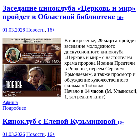
Заседание киноклуба «Церковь и мир»
пройдет в Областной библиотеке
16+
01.03.2026
Новости
,
16+
В воскресенье,
29 марта
пройдет
заседание молодежного
дискуссионного киноклуба
«Церковь и мир» с настоятелем
храма пророка Иоанна Предтечи
в Рощенье, иереем Сергием
Ермолаевым, а также просмотр и
обсуждение художественного
фильма «Любовь».
Начало в
14 часов
(М. Ульяновой,
1, зал редких книг).
Афиша
Подробнее
Киноклуб с Еленой Кузьминовой
16+
01.03.2026
Новости
,
16+