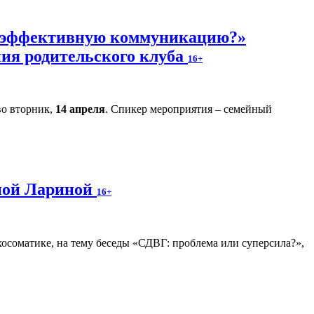
ь эффективную коммуникацию?»
ния родительского клуба
16+
во вторник,
14 апреля
. Спикер мероприятия – семейный
аной Лариной
16+
осоматике, на тему беседы «СДВГ: проблема или суперсила?»,