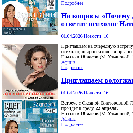
Подробнее
На вопросы «Почему 
ответит психолог Нат
01.04.2026
Новости
,
16+
Приглашаем на очередную встречу 
психолог, нейропсихолог и орган
Начало в
18 часов
(М. Ульяновой, 1
Афиша
Подробнее
Приглашаем вологжан
01.04.2026
Новости
,
16+
Встреча с Оксаной Викторовной Ла
пройдет в среду,
22 апреля
.
Начало в
18 часов
(М. Ульяновой, 1
Афиша
Подробнее