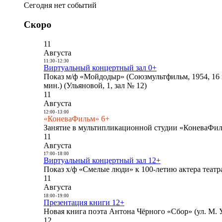
Сегодня нет событий
Скоро
11
Августа
11:30
-
12:30
Виртуальный концертный зал 0+
Показ м/ф «Мойдодыр» (Союзмультфильм, 1954, 16 
мин.) (Ульяновой, 1, зал № 12)
11
Августа
12:00
-
13:00
«КоневаФильм» 6+
Занятие в мультипликационной студии «КоневаФиль
11
Августа
17:00
-
18:00
Виртуальный концертный зал 12+
Показ х/ф «Смелые люди» к 100-летию актера театра
11
Августа
18:00
-
19:00
Презентация книги 12+
Новая книга поэта Антона Чёрного «Сбор» (ул. М. У
12