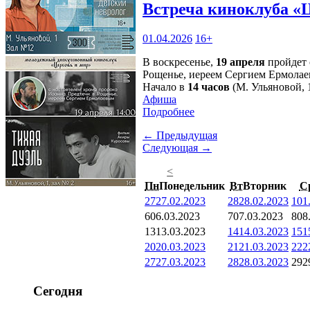
Встреча киноклуба «
01.04.2026
16+
В воскресенье,
19 апреля
пройдет 
Рощенье, иереем Сергием Ермолае
Начало в
14 часов
(М. Ульяновой, 1
Афиша
Подробнее
← Предыдущая
Следующая →
<
Пн
Понедельник
Вт
Вторник
С
27
27.02.2023
28
28.02.2023
1
01
6
06.03.2023
7
07.03.2023
8
08
13
13.03.2023
14
14.03.2023
15
1
20
20.03.2023
21
21.03.2023
22
2
27
27.03.2023
28
28.03.2023
29
2
Сегодня