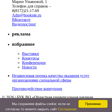
Марии Ульяновой, 1
Телефон для справок –
8(8172)21-17-69
Adm@booksite.ru
ВКонтакте
Видеохостинг
реклама
избранное
Выставки
Конкурсы
Конференции
Новости
Независимая оценка качества оказания услуг
организациями социальной сферы
Противодействие коррупции
© 2026 | БУК ВО «Областная универсальная научная
библиотека»
Мы cохраняем файлы cookie: если не
Принимаю
↑
согласны то можете закрыть сайт
Соглашение