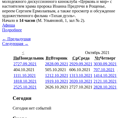
молодежного дискуссионного киноклуба «Церковь и мир» с
настоятелем храма пророка Иоанна Предтечи в Рощенье,
иереем Сергием Ермолаевым, а также просмотр и обсуждение
художественного фильма «Тихая дуэль».
Начало в
14 часов
(М. Ульяновой, 1, зал № 2).
Афиша
Подробнее
← Предыдущая
Следующая →
<
Октябрь 2021
Пн
Понедельник
Вт
Вторник
Ср
Среда
Чт
Четверг
27
27.09.2021
28
28.09.2021
29
29.09.2021
30
30.09.2021
4
04.10.2021
5
05.10.2021
6
06.10.2021
7
07.10.2021
11
11.10.2021
12
12.10.2021
13
13.10.2021
14
14.10.2021
18
18.10.2021
19
19.10.2021
20
20.10.2021
21
21.10.2021
25
25.10.2021
26
26.10.2021
27
27.10.2021
28
28.10.2021
Сегодня
Сегодня нет событий