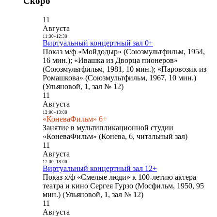
Скоро
11
Августа
11:30
-
12:30
Виртуальный концертный зал 0+
Показ м/ф «Мойдодыр» (Союзмультфильм, 1954,
16 мин.); «Ивашка из Дворца пионеров»
(Союзмультфильм, 1981, 10 мин.); «Паровозик из
Ромашкова» (Союзмультфильм, 1967, 10 мин.)
(Ульяновой, 1, зал № 12)
11
Августа
12:00
-
13:00
«КоневаФильм» 6+
Занятие в мультипликационной студии
«КоневаФильм» (Конева, 6, читальный зал)
11
Августа
17:00
-
18:00
Виртуальный концертный зал 12+
Показ х/ф «Смелые люди» к 100-летию актера
театра и кино Сергея Гурзо (Мосфильм, 1950, 95
мин.) (Ульяновой, 1, зал № 12)
11
Августа