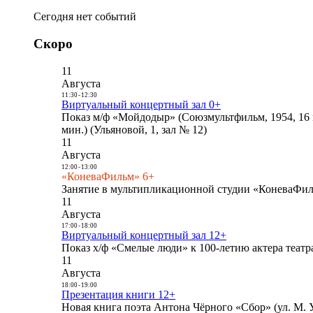
Сегодня нет событий
Скоро
11
Августа
11:30
-
12:30
Виртуальный концертный зал 0+
Показ м/ф «Мойдодыр» (Союзмультфильм, 1954, 16 
мин.) (Ульяновой, 1, зал № 12)
11
Августа
12:00
-
13:00
«КоневаФильм» 6+
Занятие в мультипликационной студии «КоневаФиль
11
Августа
17:00
-
18:00
Виртуальный концертный зал 12+
Показ х/ф «Смелые люди» к 100-летию актера театра
11
Августа
18:00
-
19:00
Презентация книги 12+
Новая книга поэта Антона Чёрного «Сбор» (ул. М. У