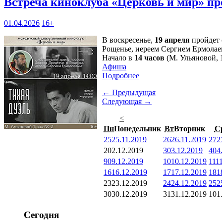
Встреча киноклуба «Церковь и мир» пр
01.04.2026
16+
В воскресенье,
19 апреля
пройдет 
Рощенье, иереем Сергием Ермолае
Начало в
14 часов
(М. Ульяновой, 1
Афиша
Подробнее
← Предыдущая
Следующая →
<
Пн
Понедельник
Вт
Вторник
С
25
25.11.2019
26
26.11.2019
27
2
2
02.12.2019
3
03.12.2019
4
04
9
09.12.2019
10
10.12.2019
11
1
16
16.12.2019
17
17.12.2019
18
1
23
23.12.2019
24
24.12.2019
25
2
30
30.12.2019
31
31.12.2019
1
01
Сегодня