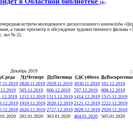
ойдет в Областной библиотеке
16+
очередная встреча молодежного дискуссионного киноклуба «Цер
вым, а также просмотр и обсуждение художественного фильма «Т
, зал № 2).
Декабрь 2019
>
р
Среда
Чт
Четверг
Пт
Пятница
Сб
Суббота
Вс
Воскресенье
7.11.2019
28
28.11.2019
29
29.11.2019
30
30.11.2019
1
01.12.2019
.12.2019
5
05.12.2019
6
06.12.2019
7
07.12.2019
8
08.12.2019
1.12.2019
12
12.12.2019
13
13.12.2019
14
14.12.2019
15
15.12.2019
8.12.2019
19
19.12.2019
20
20.12.2019
21
21.12.2019
22
22.12.2019
5.12.2019
26
26.12.2019
27
27.12.2019
28
28.12.2019
29
29.12.2019
.01.2020
2
02.01.2020
3
03.01.2020
4
04.01.2020
5
05.01.2020