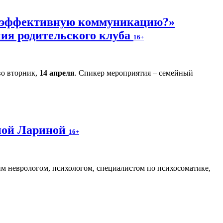
ь эффективную коммуникацию?»
ния родительского клуба
16+
во вторник,
14 апреля
. Спикер мероприятия – семейный
аной Лариной
16+
м неврологом, психологом, специалистом по психосоматике,