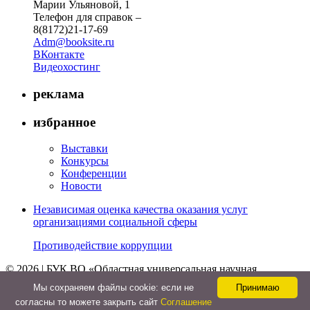
Марии Ульяновой, 1
Телефон для справок –
8(8172)21-17-69
Adm@booksite.ru
ВКонтакте
Видеохостинг
реклама
избранное
Выставки
Конкурсы
Конференции
Новости
Независимая оценка качества оказания услуг
организациями социальной сферы
Противодействие коррупции
© 2026 | БУК ВО «Областная универсальная научная
библиотека»
Мы cохраняем файлы cookie: если не
Принимаю
↑
согласны то можете закрыть сайт
Соглашение