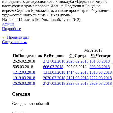
молодежного дискуссионного киноклуба «Церковь и мир» с
настоятелем храма пророка Иоанна Предтечи в Рощенье,
иереем Сергием Ермолаевым, а также просмотр и обсуждение
художественного фильма «Тихая дуэль».
Начало в
14 часов
(М. Ульяновой, 1, зал № 2).
Афиша
Подробнее
← Предыдущая
Следующая →
<
Март 2018
Пн
Понедельник
Вт
Вторник
Ср
Среда
Чт
Четверг
26
26.02.2018
27
27.02.2018
28
28.02.2018
1
01.03.2018
5
05.03.2018
6
06.03.2018
7
07.03.2018
8
08.03.2018
12
12.03.2018
13
13.03.2018
14
14.03.2018
15
15.03.2018
19
19.03.2018
20
20.03.2018
21
21.03.2018
22
22.03.2018
26
26.03.2018
27
27.03.2018
28
28.03.2018
29
29.03.2018
Сегодня
Сегодня нет событий