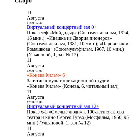
Скоро
11
Августа
11:30
-
12:30
Виртуальный концертный зал 0+
Показ м/ф «Мойдодыр» (Союзмультфильм, 1954,
16 мин.); «Ивашка из Дворца пионеров»
(Союзмультфильм, 1981, 10 мин.); «Паровозик из
Ромашкова» (Союзмультфильм, 1967, 10 мин.)
(Ульяновой, 1, зал № 12)
11
Августа
12:00
-
13:00
«КоневаФильм» 6+
Занятие в мультипликационной студии
«КоневаФильм» (Конева, 6, читальный зал)
11
Августа
17:00
-
18:00
Виртуальный концертный зал 12+
Показ х/ф «Смелые люди» к 100-летию актера
театра и кино Сергея Гурзо (Мосфильм, 1950, 95
мин.) (Ульяновой, 1, зал № 12)
11
Августа