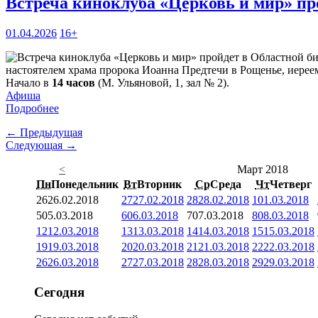
Встреча киноклуба «Церковь и мир» пр
01.04.2026
16+
настоятелем храма пророка Иоанна Предтечи в Рощенье, иерее
Начало в
14 часов
(М. Ульяновой, 1, зал № 2).
Афиша
Подробнее
← Предыдущая
Следующая →
<
Март 2018
Пн
Понедельник
Вт
Вторник
Ср
Среда
Чт
Четверг
26
26.02.2018
27
27.02.2018
28
28.02.2018
1
01.03.2018
5
05.03.2018
6
06.03.2018
7
07.03.2018
8
08.03.2018
12
12.03.2018
13
13.03.2018
14
14.03.2018
15
15.03.2018
19
19.03.2018
20
20.03.2018
21
21.03.2018
22
22.03.2018
26
26.03.2018
27
27.03.2018
28
28.03.2018
29
29.03.2018
Сегодня