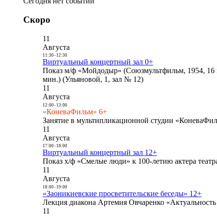
Сегодня нет событий
Скоро
11
Августа
11:30
-
12:30
Виртуальный концертный зал 0+
Показ м/ф «Мойдодыр» (Союзмультфильм, 1954, 16 
мин.) (Ульяновой, 1, зал № 12)
11
Августа
12:00
-
13:00
«КоневаФильм» 6+
Занятие в мультипликационной студии «КоневаФиль
11
Августа
17:00
-
18:00
Виртуальный концертный зал 12+
Показ х/ф «Смелые люди» к 100-летию актера театра
11
Августа
18:00
-
19:00
«Заоникиевские просветительские беседы» 12+
Лекция диакона Артемия Овчаренко «Актуальность 
11