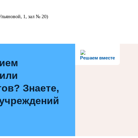
льяновой, 1, зал № 20)
Решаем вместе
нием
 или
ов? Знаете,
 учреждений