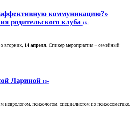
ь эффективную коммуникацию?»
ния родительского клуба
16+
во вторник,
14 апреля
. Спикер мероприятия – семейный
аной Лариной
16+
м неврологом, психологом, специалистом по психосоматике,