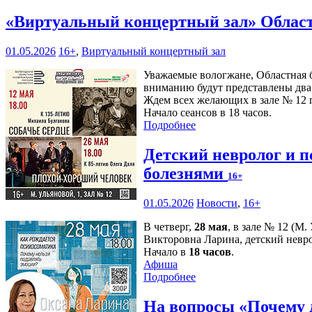
«Виртуальный концертный зал» Област
01.05.2026
16+
,
Виртуальный концертный зал
Уважаемые вологжане, Областная 
вниманию будут представлены два 
Ждем всех желающих в зале № 12 п
Начало сеансов в 18 часов.
Подробнее
Детский невролог и п
болезнями
16+
01.05.2026
Новости
,
16+
В четверг,
28 мая
, в зале № 12 (М
Викторовна Ларина, детский невро
Начало в
18 часов
.
Афиша
Подробнее
На вопросы «Почему 