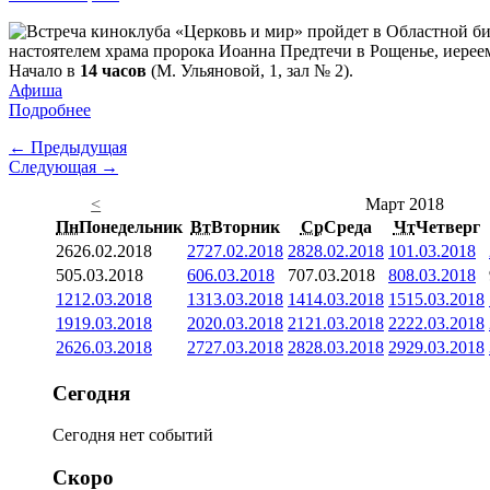
настоятелем храма пророка Иоанна Предтечи в Рощенье, иерее
Начало в
14 часов
(М. Ульяновой, 1, зал № 2).
Афиша
Подробнее
← Предыдущая
Следующая →
<
Март 2018
Пн
Понедельник
Вт
Вторник
Ср
Среда
Чт
Четверг
26
26.02.2018
27
27.02.2018
28
28.02.2018
1
01.03.2018
5
05.03.2018
6
06.03.2018
7
07.03.2018
8
08.03.2018
12
12.03.2018
13
13.03.2018
14
14.03.2018
15
15.03.2018
19
19.03.2018
20
20.03.2018
21
21.03.2018
22
22.03.2018
26
26.03.2018
27
27.03.2018
28
28.03.2018
29
29.03.2018
Сегодня
Сегодня нет событий
Скоро