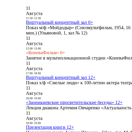
11
Августа
11:30
-
12:30
Виртуальный концертный зал 0+
Показ м/ф «Мойдодыр» (Союзмультфильм, 1954, 16 
мин.) (Ульяновой, 1, зал № 12)
11
Августа
12:00
-
13:00
«КоневаФильм» 6+
Занятие в мультипликационной студии «КоневаФиль
11
Августа
17:00
-
18:00
Виртуальный концертный зал 12+
Показ х/ф «Смелые люди» к 100-летию актера театра
11
Августа
18:00
-
19:00
«Заоникиевские просветительские беседы» 12+
Лекция диакона Артемия Овчаренко «Актуальность 
11
Августа
18:00
-
19:00
Презентация книги 12+