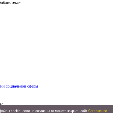
библиотека»
иями социальной сферы
а»
айлы cookie: если не согласны то можете закрыть сайт
Соглашение