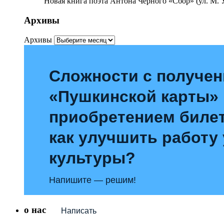
Новая книга поэта Антона Чёрного «Сбор» (ул. М. У
Архивы
Архивы
Сложности с получе
«Пушкинской карты»
приобретением билет
как улучшить работу
культуры?
Напишите — решим!
о нас
Написать