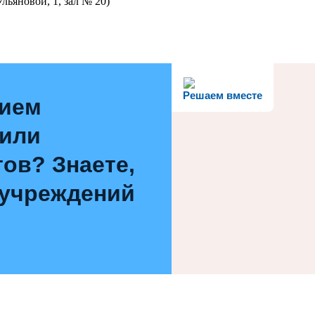
льяновой, 1, зал № 20)
Решаем вместе
нием
 или
ов? Знаете,
 учреждений