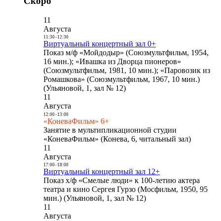
Скоро
11
Августа
11:30
-
12:30
Виртуальный концертный зал 0+
Показ м/ф «Мойдодыр» (Союзмультфильм, 1954,
16 мин.); «Ивашка из Дворца пионеров»
(Союзмультфильм, 1981, 10 мин.); «Паровозик из
Ромашкова» (Союзмультфильм, 1967, 10 мин.)
(Ульяновой, 1, зал № 12)
11
Августа
12:00
-
13:00
«КоневаФильм» 6+
Занятие в мультипликационной студии
«КоневаФильм» (Конева, 6, читальный зал)
11
Августа
17:00
-
18:00
Виртуальный концертный зал 12+
Показ х/ф «Смелые люди» к 100-летию актера
театра и кино Сергея Гурзо (Мосфильм, 1950, 95
мин.) (Ульяновой, 1, зал № 12)
11
Августа