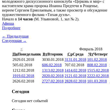
молодежного дискуссионного киноклуба «Церковь и мир» с
настоятелем храма пророка Иоанна Предтечи в Рощенье,
иереем Сергием Ермолаевым, а также просмотр и обсуждение
художественного фильма «Тихая дуэль».
Начало в
14 часов
(М. Ульяновой, 1, зал № 2).
Афиша
Подробнее
← Предыдущая
Следующая →
<
Февраль 2018
Пн
Понедельник
Вт
Вторник
Ср
Среда
Чт
Четверг
29
29.01.2018
30
30.01.2018
31
31.01.2018
1
01.02.2018
5
05.02.2018
6
06.02.2018
7
07.02.2018
8
08.02.2018
12
12.02.2018
13
13.02.2018
14
14.02.2018
15
15.02.2018
19
19.02.2018
20
20.02.2018
21
21.02.2018
22
22.02.2018
26
26.02.2018
27
27.02.2018
28
28.02.2018
1
01.03.2018
Сегодня
Сегодня нет событий