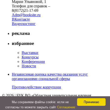
Марии Ульяновой, 1
Телефон для справок –
8(8172)21-17-69
Adm@booksite.ru
ВКонтакте
Видеохостинг
реклама
избранное
Выставки
Конкурсы
Конференции
Новости
Независимая оценка качества оказания услуг
организациями социальной сферы
Противодействие коррупции
© 2026 | БУК ВО «Областная универсальная научная
библиотека»
Мы cохраняем файлы cookie: если не
Принимаю
↑
согласны то можете закрыть сайт
Соглашение