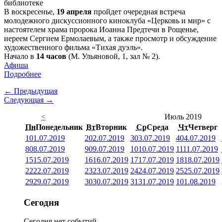
В воскресенье,
19 апреля
пройдет очередная встреча
молодежного дискуссионного киноклуба «Церковь и мир» с
настоятелем храма пророка Иоанна Предтечи в Рощенье,
иереем Сергием Ермолаевым, а также просмотр и обсуждение
художественного фильма «Тихая дуэль».
Начало в
14 часов
(М. Ульяновой, 1, зал № 2).
Афиша
Подробнее
← Предыдущая
Следующая →
<
Июль 2019
Пн
Понедельник
Вт
Вторник
Ср
Среда
Чт
Четверг
1
01.07.2019
2
02.07.2019
3
03.07.2019
4
04.07.2019
8
08.07.2019
9
09.07.2019
10
10.07.2019
11
11.07.2019
15
15.07.2019
16
16.07.2019
17
17.07.2019
18
18.07.2019
22
22.07.2019
23
23.07.2019
24
24.07.2019
25
25.07.2019
29
29.07.2019
30
30.07.2019
31
31.07.2019
1
01.08.2019
Сегодня
Сегодня нет событий