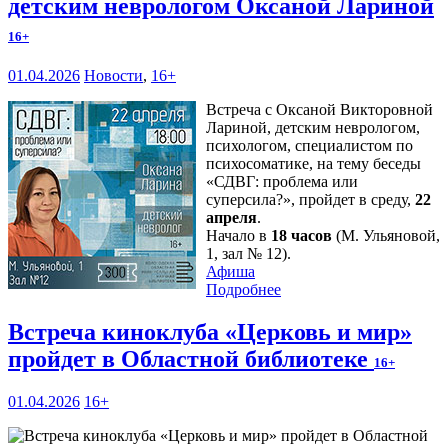
детским неврологом Оксаной Лариной
16+
01.04.2026
Новости
,
16+
Встреча с Оксаной Викторовной
Лариной, детским неврологом,
психологом, специалистом по
психосоматике, на тему беседы
«СДВГ: проблема или
суперсила?», пройдет в среду,
22
апреля
.
Начало в
18 часов
(М. Ульяновой,
1, зал № 12).
Афиша
Подробнее
Встреча киноклуба «Церковь и мир»
пройдет в Областной библиотеке
16+
01.04.2026
16+