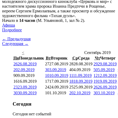
молодежного дискуссионного киноклуба «Церковь и мир» с
настоятелем храма пророка Иоанна Предтечи в Рощенье,
иереем Сергием Ермолаевым, а также просмотр и обсуждение
художественного фильма «Тихая дуэль».
Начало в
14 часов
(М. Ульяновой, 1, зал № 2).
Афиша
Подробнее
← Предыдущая
Следующая →
<
Сентябрь 2019
Пн
Понедельник
Вт
Вторник
Ср
Среда
Чт
Четверг
26
26.08.2019
27
27.08.2019
28
28.08.2019
29
29.08.2019
2
02.09.2019
3
03.09.2019
4
04.09.2019
5
05.09.2019
9
09.09.2019
10
10.09.2019
11
11.09.2019
12
12.09.2019
16
16.09.2019
17
17.09.2019
18
18.09.2019
19
19.09.2019
23
23.09.2019
24
24.09.2019
25
25.09.2019
26
26.09.2019
30
30.09.2019
1
01.10.2019
2
02.10.2019
3
03.10.2019
Сегодня
Сегодня нет событий