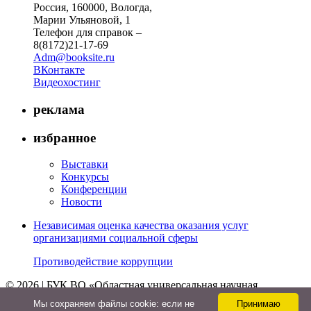
Россия, 160000, Вологда,
Марии Ульяновой, 1
Телефон для справок –
8(8172)21-17-69
Adm@booksite.ru
ВКонтакте
Видеохостинг
реклама
избранное
Выставки
Конкурсы
Конференции
Новости
Независимая оценка качества оказания услуг
организациями социальной сферы
Противодействие коррупции
© 2026 | БУК ВО «Областная универсальная научная
библиотека»
Мы cохраняем файлы cookie: если не
Принимаю
↑