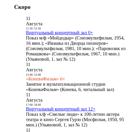
Скоро
11
Августа
11:30
-
12:30
Виртуальный концертный зал 0+
Показ м/ф «Мойдодыр» (Союзмультфильм, 1954,
16 мин.); «Ивашка из Дворца пионеров»
(Союзмультфильм, 1981, 10 мин.); «Паровозик из
Ромашкова» (Союзмультфильм, 1967, 10 мин.)
(Ульяновой, 1, зал № 12)
11
Августа
12:00
-
13:00
«КоневаФильм» 6+
Занятие в мультипликационной студии
«КоневаФильм» (Конева, 6, читальный зал)
11
Августа
17:00
-
18:00
Виртуальный концертный зал 12+
Показ х/ф «Смелые люди» к 100-летию актера
театра и кино Сергея Гурзо (Мосфильм, 1950, 95
мин.) (Ульяновой, 1, зал № 12)
11