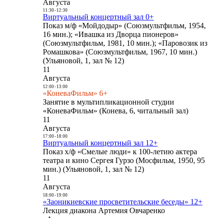
Августа
11:30
-
12:30
Виртуальный концертный зал 0+
Показ м/ф «Мойдодыр» (Союзмультфильм, 1954,
16 мин.); «Ивашка из Дворца пионеров»
(Союзмультфильм, 1981, 10 мин.); «Паровозик из
Ромашкова» (Союзмультфильм, 1967, 10 мин.)
(Ульяновой, 1, зал № 12)
11
Августа
12:00
-
13:00
«КоневаФильм» 6+
Занятие в мультипликационной студии
«КоневаФильм» (Конева, 6, читальный зал)
11
Августа
17:00
-
18:00
Виртуальный концертный зал 12+
Показ х/ф «Смелые люди» к 100-летию актера
театра и кино Сергея Гурзо (Мосфильм, 1950, 95
мин.) (Ульяновой, 1, зал № 12)
11
Августа
18:00
-
19:00
«Заоникиевские просветительские беседы» 12+
Лекция диакона Артемия Овчаренко