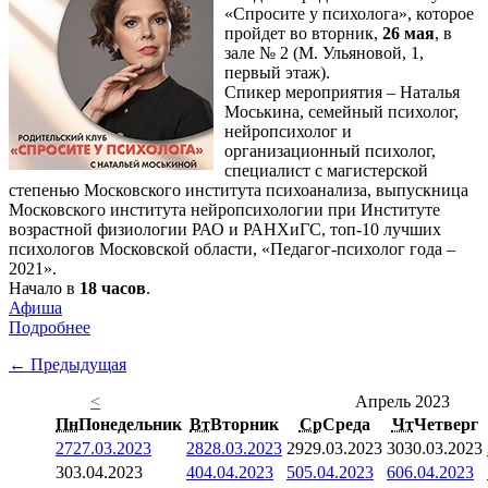
«Спросите у психолога», которое
пройдет во вторник,
26 мая
, в
зале № 2 (М. Ульяновой, 1,
первый этаж).
Спикер мероприятия – Наталья
Моськина, семейный психолог,
нейропсихолог и
организационный психолог,
специалист с магистерской
степенью Московского института психоанализа, выпускница
Московского института нейропсихологии при Институте
возрастной физиологии РАО и РАНХиГС, топ-10 лучших
психологов Московской области, «Педагог-психолог года –
2021».
Начало в
18 часов
.
Афиша
Подробнее
← Предыдущая
<
Апрель 2023
Пн
Понедельник
Вт
Вторник
Ср
Среда
Чт
Четверг
27
27.03.2023
28
28.03.2023
29
29.03.2023
30
30.03.2023
3
03.04.2023
4
04.04.2023
5
05.04.2023
6
06.04.2023