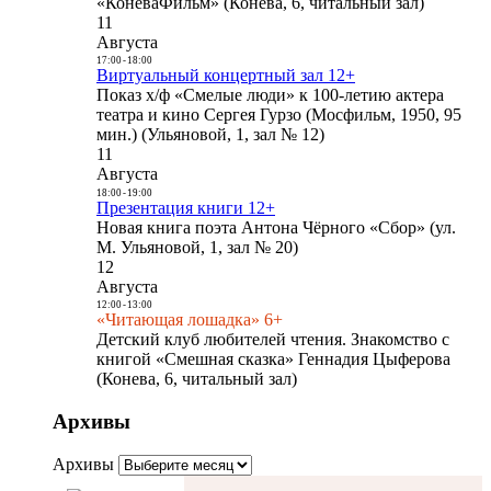
«КоневаФильм» (Конева, 6, читальный зал)
11
Августа
17:00
-
18:00
Виртуальный концертный зал 12+
Показ х/ф «Смелые люди» к 100-летию актера
театра и кино Сергея Гурзо (Мосфильм, 1950, 95
мин.) (Ульяновой, 1, зал № 12)
11
Августа
18:00
-
19:00
Презентация книги 12+
Новая книга поэта Антона Чёрного «Сбор» (ул.
М. Ульяновой, 1, зал № 20)
12
Августа
12:00
-
13:00
«Читающая лошадка» 6+
Детский клуб любителей чтения. Знакомство с
книгой «Смешная сказка» Геннадия Цыферова
(Конева, 6, читальный зал)
Архивы
Архивы