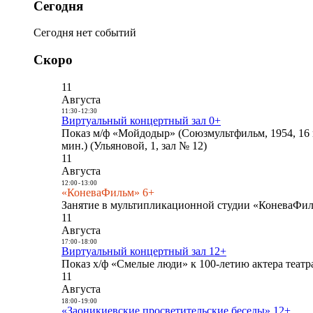
Сегодня
Сегодня нет событий
Скоро
11
Августа
11:30
-
12:30
Виртуальный концертный зал 0+
Показ м/ф «Мойдодыр» (Союзмультфильм, 1954, 16 
мин.) (Ульяновой, 1, зал № 12)
11
Августа
12:00
-
13:00
«КоневаФильм» 6+
Занятие в мультипликационной студии «КоневаФиль
11
Августа
17:00
-
18:00
Виртуальный концертный зал 12+
Показ х/ф «Смелые люди» к 100-летию актера театра
11
Августа
18:00
-
19:00
«Заоникиевские просветительские беседы» 12+