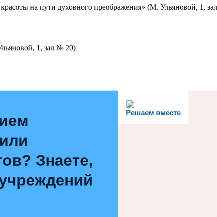
красоты на пути духовного преображения» (М. Ульяновой, 1, за
льяновой, 1, зал № 20)
Решаем вместе
нием
 или
ов? Знаете,
 учреждений