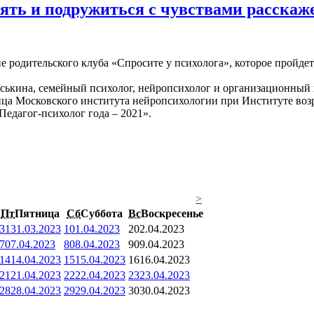
онять и подружиться с чувствами расска
е родительского клуба «Спросите у психолога», которое пройдет
ськина, семейный психолог, нейропсихолог и организационный п
ица Московского института нейропсихологии при Институте во
Педагог-психолог года – 2021».
>
Пт
Пятница
Сб
Суббота
Вс
Воскресенье
31
31.03.2023
1
01.04.2023
2
02.04.2023
7
07.04.2023
8
08.04.2023
9
09.04.2023
14
14.04.2023
15
15.04.2023
16
16.04.2023
21
21.04.2023
22
22.04.2023
23
23.04.2023
28
28.04.2023
29
29.04.2023
30
30.04.2023