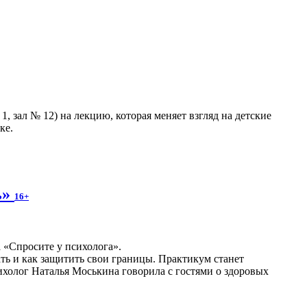
, зал № 12) на лекцию, которая меняет взгляд на детские
ке.
ь»
16+
а «Спросите у психолога».
ать и как защитить свои границы. Практикум станет
холог Наталья Моськина говорила с гостями о здоровых