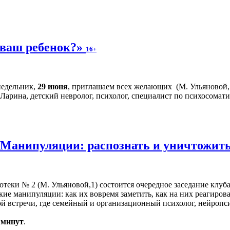
 ваш ребенок?»
16+
недельник,
29 июня
, приглашаем всех желающих (М. Ульяновой, 1
арина, детский невролог, психолог, специалист по психосомати
«Манипуляции: распознать и уничтожит
иотеки № 2 (М. Ульяновой,1) состоится очередное заседание клуб
кие манипуляции: как их вовремя заметить, как на них реагиров
 встречи, где семейный и организационный психолог, нейропси
0 минут
.