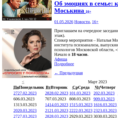
Об эмоциях в семье: 
Моськина
16+
01.05.2026
Новости
,
16+
Приглашаем на очередное заседани
этаж).
Спикер мероприятия – Наталья Мо
института психоанализа, выпускн
психологов Московской области, «
Начало в
18 часов
.
Афиша
Подробнее
← Предыдущая
<
Март 2023
Пн
Понедельник
Вт
Вторник
Ср
Среда
Чт
Четверг
27
27.02.2023
28
28.02.2023
1
01.03.2023
2
02.03.2023
6
06.03.2023
7
07.03.2023
8
08.03.2023
9
09.03.2023
13
13.03.2023
14
14.03.2023
15
15.03.2023
16
16.03.2023
20
20.03.2023
21
21.03.2023
22
22.03.2023
23
23.03.2023
27
27.03.2023
28
28.03.2023
29
29.03.2023
30
30.03.2023