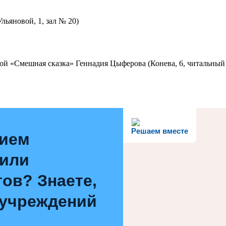
льяновой, 1, зал № 20)
ой «Смешная сказка» Геннадия Цыферова (Конева, 6, читальный 
Решаем вместе
нием
 или
ов? Знаете,
 учреждений