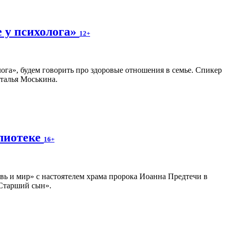
е у психолога»
12+
ога», будем говорить про здоровые отношения в семье. Спикер
талья Моськина.
блиотеке
16+
вь и мир» с настоятелем храма пророка Иоанна Предтечи в
«Старший сын».