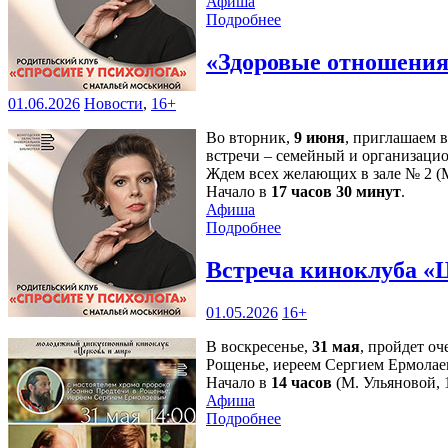
Афиша
Подробнее
«Здоровые отношения»
01.06.2026
Новости
,
16+
Во вторник,
9 июня
, приглашаем 
встречи – семейный и организаци
Ждем всех желающих в зале № 2 (М
Начало в
17 часов 30 минут
.
Афиша
Подробнее
Встреча киноклуба «
01.05.2026
16+
В воскресенье,
31 мая
, пройдет о
Рощенье, иереем Сергием Ермолае
Начало в
14 часов
(М. Ульяновой, 1
Афиша
Подробнее