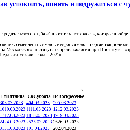
как успокоить, понять и подружиться с 
е родительского клуба «Спросите у психолога», которое пройдет
ськина, семейный психолог, нейропсихолог и организационный п
ица Московского института нейропсихологии при Институте во
Педагог-психолог года – 2021».
>
Пт
Пятница
Сб
Суббота
Вс
Воскресенье
3
03.03.2023
4
04.03.2023
5
05.03.2023
10
10.03.2023
11
11.03.2023
12
12.03.2023
17
17.03.2023
18
18.03.2023
19
19.03.2023
24
24.03.2023
25
25.03.2023
26
26.03.2023
31
31.03.2023
1
01.04.2023
2
02.04.2023