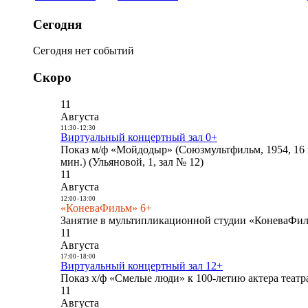
Сегодня
Сегодня нет событий
Скоро
11
Августа
11:30
-
12:30
Виртуальный концертный зал 0+
Показ м/ф «Мойдодыр» (Союзмультфильм, 1954, 16 
мин.) (Ульяновой, 1, зал № 12)
11
Августа
12:00
-
13:00
«КоневаФильм» 6+
Занятие в мультипликационной студии «КоневаФиль
11
Августа
17:00
-
18:00
Виртуальный концертный зал 12+
Показ х/ф «Смелые люди» к 100-летию актера театра
11
Августа