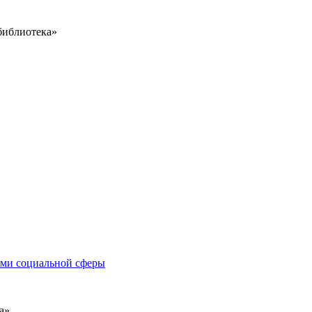
библиотека»
иями социальной сферы
а»