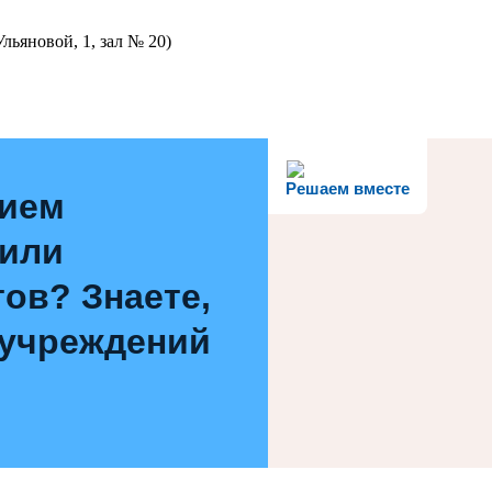
льяновой, 1, зал № 20)
Решаем вместе
нием
 или
ов? Знаете,
 учреждений