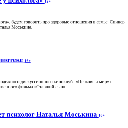
е у психолога»
12+
ога», будем говорить про здоровые отношения в семье. Спикер
талья Моськина.
блиотеке
16+
олодежного дискуссионного киноклуба «Церковь и мир» с
ственного фильма «Старший сын».
жет психолог Наталья Моськина
16+