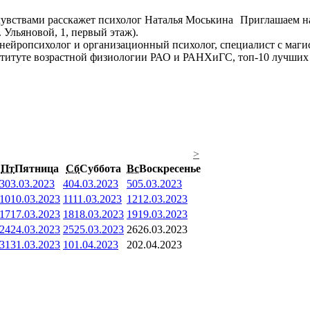
Приглашаем на
. Ульяновой, 1, первый этаж).
нейропсихолог и организационный психолог, специалист с маги
итуте возрастной физиологии РАО и РАНХиГС, топ-10 лучших п
>
Пт
Пятница
Сб
Суббота
Вс
Воскресенье
3
03.03.2023
4
04.03.2023
5
05.03.2023
10
10.03.2023
11
11.03.2023
12
12.03.2023
17
17.03.2023
18
18.03.2023
19
19.03.2023
24
24.03.2023
25
25.03.2023
26
26.03.2023
31
31.03.2023
1
01.04.2023
2
02.04.2023