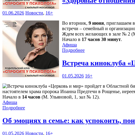
«Здоровые отношения»
01.06.2026
Новости
,
16+
Во вторник,
9 июня
, приглашаем 
встречи – семейный и организаци
Ждем всех желающих в зале № 2 (М
Начало в
17 часов 30 минут
.
Афиша
Подробнее
Встреча киноклуба «
01.05.2026
16+
настоятелем храма пророка Иоанна Предтечи в Рощенье, иере
Начало в
14 часов
(М. Ульяновой, 1, зал № 12).
Афиша
Подробнее
Об эмоциях в семье: как успокоить, п
01.05.2026
Новости
,
16+