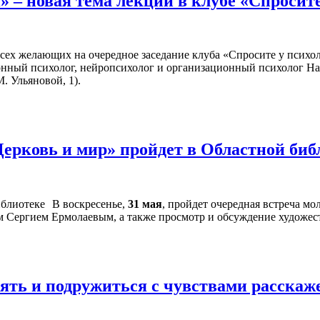
 – новая тема лекции в клубе «Спросит
всех желающих на очередное заседание клуба «Спросите у психол
онный психолог, нейропсихолог и организационный психолог На
. Ульяновой, 1).
Церковь и мир» пройдет в Областной би
В воскресенье,
31 мая
, пройдет очередная встреча м
ем Сергием Ермолаевым, а также просмотр и обсуждение художе
онять и подружиться с чувствами расска